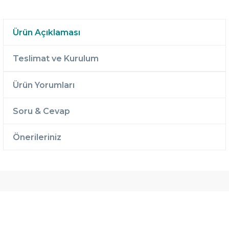
Ürün Açıklaması
Teslimat ve Kurulum
Ürün Yorumları
Soru & Cevap
Önerileriniz
Ücretsiz
Randevulu
2 Yıl
Teslimat
Teslimat
Garantili
Ücretsiz
B-Sleep
Kurulum
Select ile