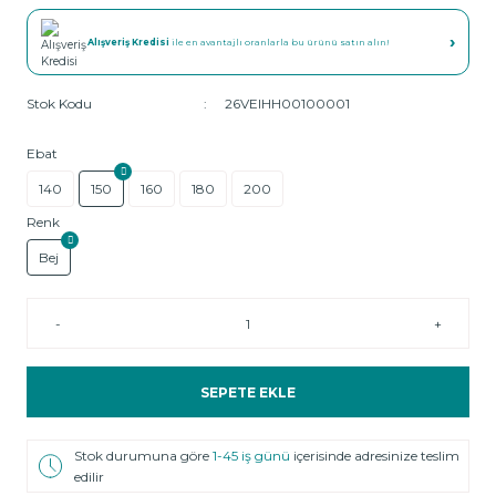
›
Alışveriş Kredisi
ile en avantajlı oranlarla bu ürünü satın alın!
Stok Kodu
26VEIHH00100001
Ebat
140
150
160
180
200
Renk
Bej
-
+
SEPETE EKLE
Stok durumuna göre
1-45 iş günü
içerisinde adresinize teslim
edilir