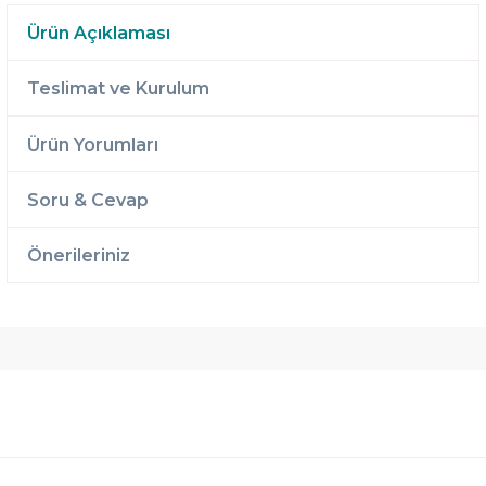
Ürün Açıklaması
Teslimat ve Kurulum
Ürün Yorumları
Soru & Cevap
Önerileriniz
Ücretsiz
Randevulu
2 Yıl
Teslimat
Teslimat
Garantili
Ücretsiz
B-Sleep
Kurulum
Select ile
120 Gün