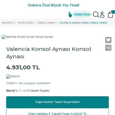
Online Özel
ANASAYFA
YEMEK ODASI
KONSOL AYNASI
VALENCIA KONSOL AYNASI KONSOL AYNASI
Valencia Konsol Aynası Konsol
Aynası
4.931,00 TL
547,89 TL ‘den başlayan taksitlerle!!
World'e Özel
9 Taksitli Fiyattır.
Diğer Kartlar Taksit Seçenekleri
Diğer Kartlara 9 Taksitli Fiyatı: 5.424,10 TL