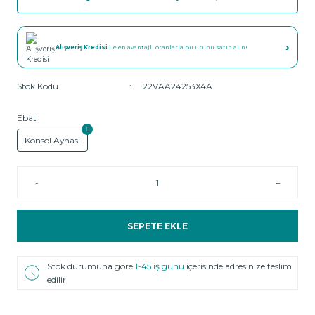
›
Alışveriş Kredisi
ile en avantajlı oranlarla bu ürünü satın alın!
Stok Kodu
22VAA24253X4A
Ebat
Konsol Aynası
-
+
SEPETE EKLE
Stok durumuna göre
1-45 iş günü
içerisinde adresinize teslim
edilir