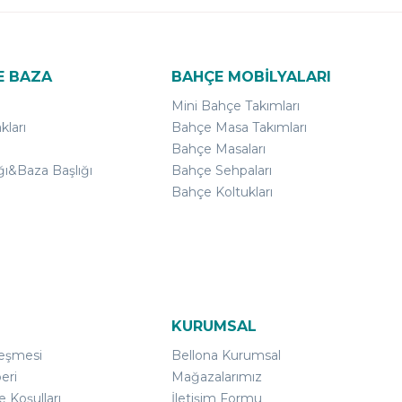
E BAZA
BAHÇE MOBİLYALARI
Mini Bahçe Takımları
kları
Bahçe Masa Takımları
Bahçe Masaları
ğı&Baza Başlığı
Bahçe Sehpaları
Bahçe Koltukları
KURUMSAL
leşmesi
Bellona Kurumsal
eri
Mağazalarımız
e Koşulları
İletişim Formu