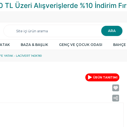
ARA
YATAK
BAZA & BAŞLIK
GENÇ VE ÇOCUK ODASI
BAHÇE 
E YATAK - LACIVERT 140X190
ÜRÜN TANITIMI