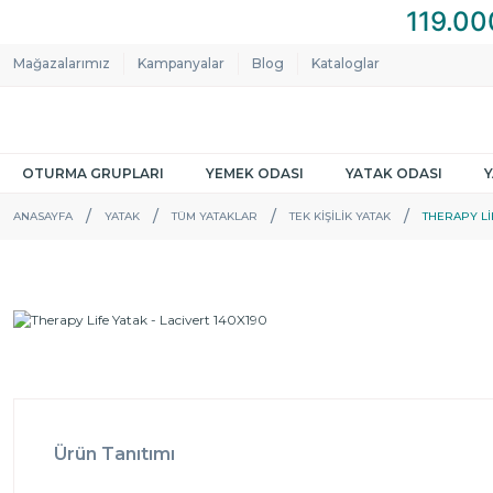
Mağazalarımız
Kampanyalar
Blog
Kataloglar
OTURMA GRUPLARI
YEMEK ODASI
YATAK ODASI
ANASAYFA
YATAK
TÜM YATAKLAR
TEK KIŞILIK YATAK
THERAPY LIF
Ürün Tanıtımı