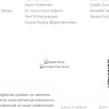
Kasım İndirimleri
Gizlilik Güv
ı Sehpa
En Uzun Gece İndirimi
Mesafeli S
Yeni Yıl Kampanyası
Sipariş Sor
Sosyal Medya Bilgilendirmeleri
oplumu Hizmetleri
KVKK
Çerez Politikası
İşlem