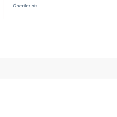
Önerileriniz
Ücretsiz
Randevulu
2
Teslimat
Teslimat
G