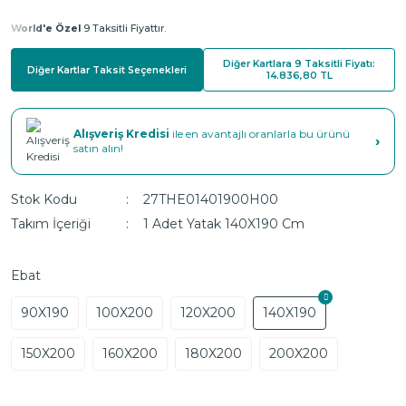
World'e Özel
9 Taksitli Fiyattır.
Diğer Kartlara 9 Taksitli Fiyatı:
Diğer Kartlar Taksit Seçenekleri
14.836,80 TL
Alışveriş Kredisi
ile en avantajlı oranlarla bu ürünü
›
satın alın!
Stok Kodu
27THE01401900H00
Takım İçeriği
1 Adet Yatak 140X190 Cm
Ebat
90X190
100X200
120X200
140X190
150X200
160X200
180X200
200X200