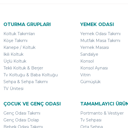
OTURMA GRUPLARI
YEMEK ODASI
Koltuk Takımları
Yemek Odası Takımı
Köşe Takımı
Mutfak Masa Takımı
Kanepe / Koltuk
Yemek Masası
İkili Koltuk
Sandalye
Üçlü Koltuk
Konsol
Tekli Koltuk & Berjer
Konsol Aynası
Tv Koltuğu & Baba Koltuğu
Vitrin
Sehpa & Sehpa Takımı
Gümüşlük
TV Ünitesi
ÇOCUK VE GENÇ ODASI
TAMAMLAYICI ÜRÜ
Genç Odası Takımı
Portmanto & Vestiyer
Genç Odası Dolap
Tv Sehpası
Bebek Odası Takımı
Orta Sehpa