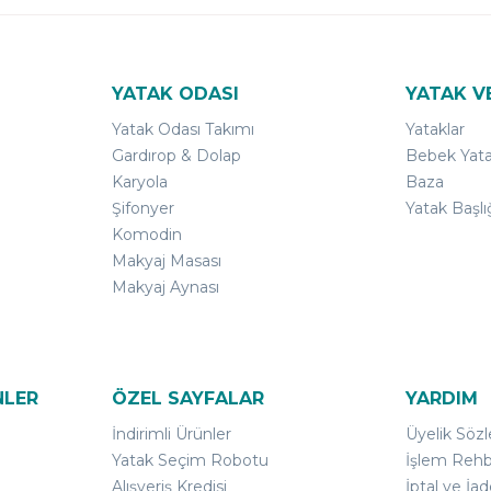
YATAK ODASI
YATAK V
Yatak Odası Takımı
Yataklar
Gardırop & Dolap
Bebek Yata
Karyola
Baza
Şifonyer
Yatak Başlı
Komodin
Makyaj Masası
Makyaj Aynası
NLER
ÖZEL SAYFALAR
YARDIM
İndirimli Ürünler
Üyelik Söz
Yatak Seçim Robotu
İşlem Rehb
Alışveriş Kredisi
İptal ve İad