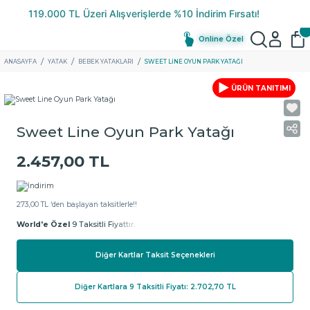
Online Özel
ANASAYFA
YATAK
BEBEK YATAKLARI
SWEET LINE OYUN PARK YATAĞI
ÜRÜN TANITIMI
Sweet Line Oyun Park Yatağı
2.457,00 TL
273,00 TL ‘den başlayan taksitlerle!!
World'e Özel
9 Taksitli Fiyattır.
Diğer Kartlar Taksit Seçenekleri
Diğer Kartlara 9 Taksitli Fiyatı: 2.702,70 TL