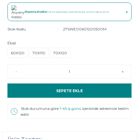
›
Alışveriş Kredisi
ile en avantajlı oranlarla bu ürünü satın alın!
Stok Kodu
27SWE00601200500M
Ebat
60X120
70X110
70X120
-
+
SEPETE EKLE
Stok durumuna göre
1-45 iş günü
içerisinde adresinize teslim
edilir