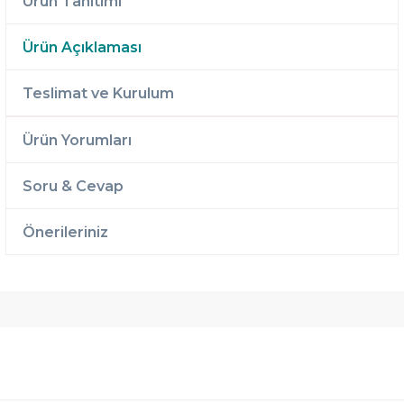
Ürün Tanıtımı
Ürün Açıklaması
Teslimat ve Kurulum
Ürün Yorumları
Soru & Cevap
Önerileriniz
Ücretsiz
Randevulu
2 Yıl
Teslimat
Teslimat
Garantili
Ücretsiz
B-Sleep
Kurulum
Select ile