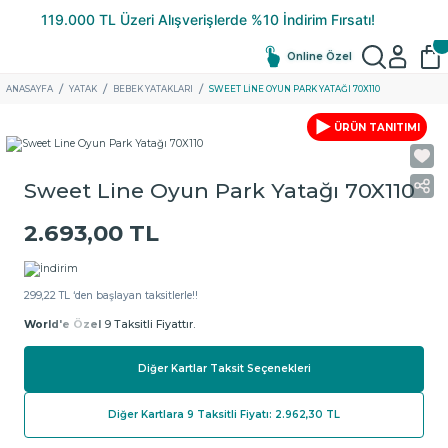
Online Özel
ANASAYFA
YATAK
BEBEK YATAKLARI
SWEET LINE OYUN PARK YATAĞI 70X110
ÜRÜN TANITIMI
Sweet Line Oyun Park Yatağı 70X110
2.693,00 TL
299,22 TL ‘den başlayan taksitlerle!!
World'e Özel
9 Taksitli Fiyattır.
Diğer Kartlar Taksit Seçenekleri
Diğer Kartlara 9 Taksitli Fiyatı: 2.962,30 TL