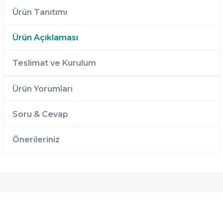
Ürün Tanıtımı
Ürün Açıklaması
Teslimat ve Kurulum
Ürün Yorumları
Soru & Cevap
Önerileriniz
Ücretsiz
Randevulu
2 Yıl
Teslimat
Teslimat
Garantili
Ücretsiz
B-Sleep