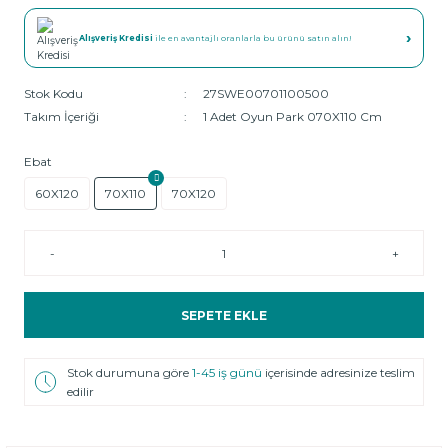
›
Alışveriş Kredisi
ile en avantajlı oranlarla bu ürünü satın alın!
Stok Kodu
27SWE00701100500
Takım İçeriği
1 Adet Oyun Park 070X110 Cm
Ebat
60X120
70X110
70X120
-
+
SEPETE EKLE
Stok durumuna göre
1-45 iş günü
içerisinde adresinize teslim
edilir