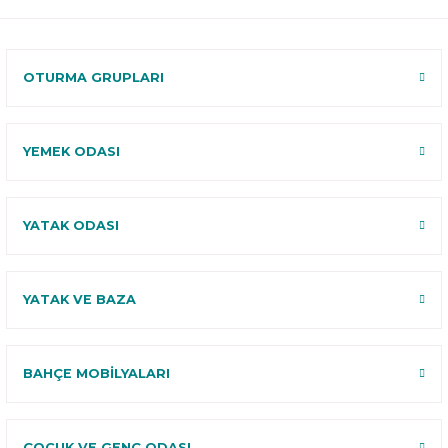
Kurulum
Select ile
120 Gün
Deneme
OTURMA GRUPLARI
YEMEK ODASI
YATAK ODASI
YATAK VE BAZA
BAHÇE MOBİLYALARI
ÇOCUK VE GENÇ ODASI