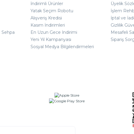
İndirimli Ürünler
Üyelik Söz
Yatak Seçim Robotu
İşlem Rehb
Alışveriş Kredisi
İptal ve İad
Kasım İndirimleri
Gizlilik Güv
ı Sehpa
En Uzun Gece İndirimi
Mesafeli S
Yeni Yıl Kampanyası
Sipariş Sor
Sosyal Medya Bilgilendirmeleri