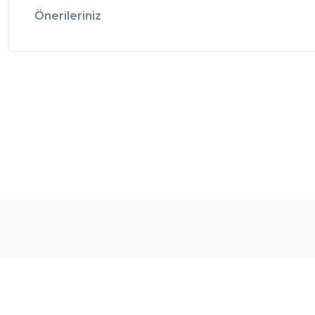
Önerileriniz
Ücretsiz
Randevulu
2
Teslimat
Teslimat
G