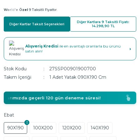
World'e Özel
9 Taksitli Fiyattır.
Diğer Kartlara 9 Taksitli Fiyatı:
Diğer Kartlar Taksit Seçenekleri
14.298,90 TL
Alışveriş Kredisi
ile en avantajlı oranlarla bu ürünü
›
satın alın!
Stok Kodu
27SSP00901900700
Takım İçeriği
1 Adet Yatak 090X190 Cm
arımızda geçerli 120 gün deneme süresi!
Ebat
90X190
100X200
120X200
140X190