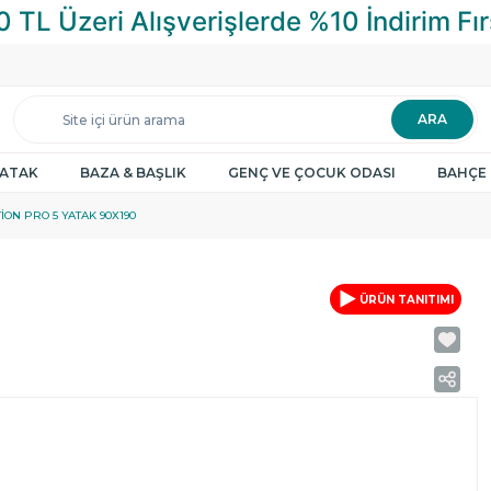
ARA
YATAK
BAZA & BAŞLIK
GENÇ VE ÇOCUK ODASI
BAHÇE 
ION PRO 5 YATAK 90X190
ÜRÜN TANITIMI