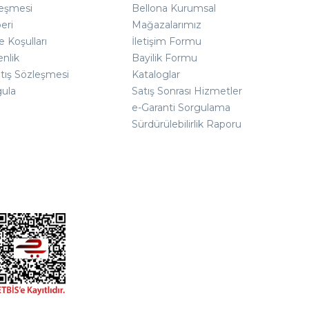
leşmesi
Bellona Kurumsal
eri
Mağazalarımız
e Koşulları
İletişim Formu
enlik
Bayilik Formu
atış Sözleşmesi
Kataloglar
gula
Satış Sonrası Hizmetler
e-Garanti Sorgulama
Sürdürülebilirlik Raporu