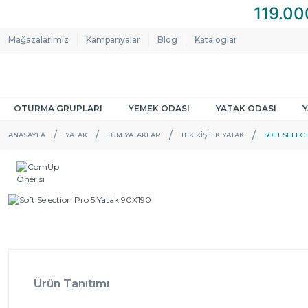
Mağazalarımız
Kampanyalar
Blog
Kataloglar
OTURMA GRUPLARI
YEMEK ODASI
YATAK ODASI
ANASAYFA
YATAK
TÜM YATAKLAR
TEK KIŞILIK YATAK
SOFT SELECT
Ürün Tanıtımı