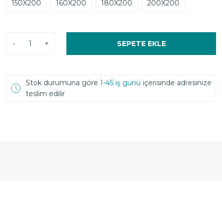
150X200
160X200
180X200
200X200
-
+
SEPETE EKLE
Stok durumuna göre
1-45 iş günü
içerisinde adresinize
teslim edilir