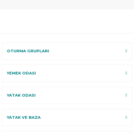
Ücretsiz
Randevulu
2 Yıl
Teslimat
Teslimat
Garantili
Ücretsiz
B-Sleep
Kurulum
Select ile
120 Gün
Deneme
OTURMA GRUPLARI
YEMEK ODASI
YATAK ODASI
YATAK VE BAZA