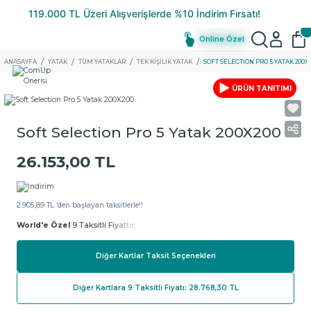
Online Özel
ANASAYFA
YATAK
TÜM YATAKLAR
TEK KIŞILIK YATAK
SOFT SELECTION PRO 5 YATAK 200X
ÜRÜN TANITIMI
Soft Selection Pro 5 Yatak 200X200
26.153,00 TL
2.905,89 TL ‘den başlayan taksitlerle!!
World'e Özel
9 Taksitli Fiyattır.
Diğer Kartlar Taksit Seçenekleri
Diğer Kartlara 9 Taksitli Fiyatı: 28.768,30 TL