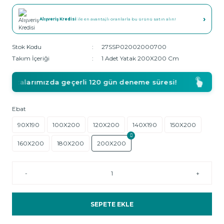
›
Alışveriş Kredisi
ile en avantajlı oranlarla bu ürünü satın alın!
Stok Kodu
27SSP02002000700
Takım İçeriği
1 Adet Yatak 200X200 Cm
ğazalarımızda geçerli 120 gün deneme süresi!
Ebat
90X190
100X200
120X200
140X190
150X200
160X200
180X200
200X200
-
+
SEPETE EKLE