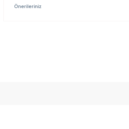
Önerileriniz
Ücretsiz
Randevulu
2
Teslimat
Teslimat
G