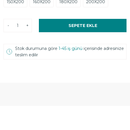
150X200
160X200
180X200
200X200
-
+
SEPETE EKLE
Stok durumuna göre
1-45 iş günü
içerisinde adresinize
teslim edilir