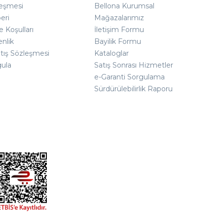
leşmesi
Bellona Kurumsal
eri
Mağazalarımız
e Koşulları
İletişim Formu
enlik
Bayilik Formu
atış Sözleşmesi
Kataloglar
gula
Satış Sonrası Hizmetler
e-Garanti Sorgulama
Sürdürülebilirlik Raporu