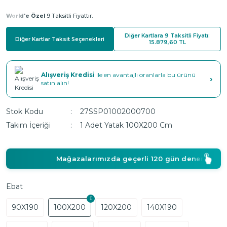
World'e Özel
9 Taksitli Fiyattır.
Diğer Kartlara 9 Taksitli Fiyatı:
Diğer Kartlar Taksit Seçenekleri
15.879,60 TL
Alışveriş Kredisi
ile en avantajlı oranlarla bu ürünü
›
satın alın!
Stok Kodu
27SSP01002000700
Takım İçeriği
1 Adet Yatak 100X200 Cm
Mağazalarımızda geçerli 120 gün deneme süresi!
Ebat
90X190
100X200
120X200
140X190