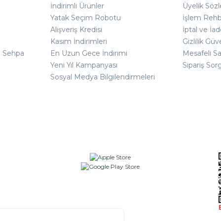
İndirimli Ürünler
Üyelik Söz
Yatak Seçim Robotu
İşlem Rehb
Alışveriş Kredisi
İptal ve İad
Kasım İndirimleri
Gizlilik Güv
ı Sehpa
En Uzun Gece İndirimi
Mesafeli S
Yeni Yıl Kampanyası
Sipariş Sor
Sosyal Medya Bilgilendirmeleri