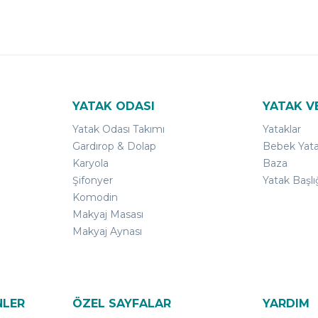
YATAK ODASI
YATAK V
Yatak Odası Takımı
Yataklar
Gardırop & Dolap
Bebek Yata
Karyola
Baza
Şifonyer
Yatak Başlı
Komodin
Makyaj Masası
Makyaj Aynası
NLER
ÖZEL SAYFALAR
YARDIM