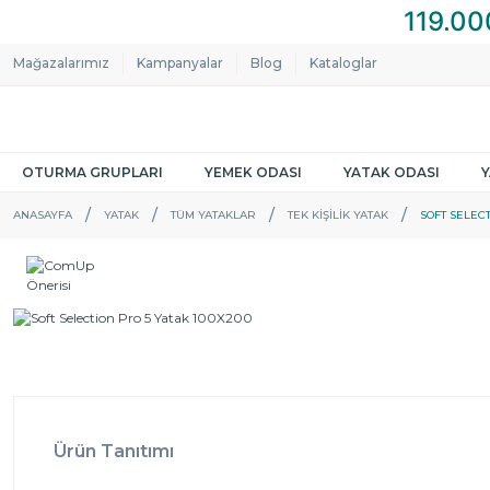
Mağazalarımız
Kampanyalar
Blog
Kataloglar
OTURMA GRUPLARI
YEMEK ODASI
YATAK ODASI
ANASAYFA
YATAK
TÜM YATAKLAR
TEK KIŞILIK YATAK
SOFT SELECT
Ürün Tanıtımı