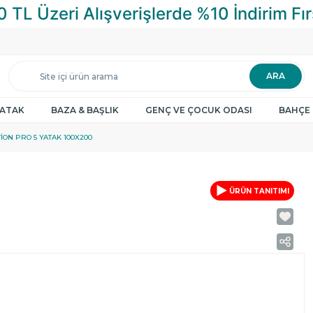
ARA
YATAK
BAZA & BAŞLIK
GENÇ VE ÇOCUK ODASI
BAHÇE 
ION PRO 5 YATAK 100X200
ÜRÜN TANITIMI