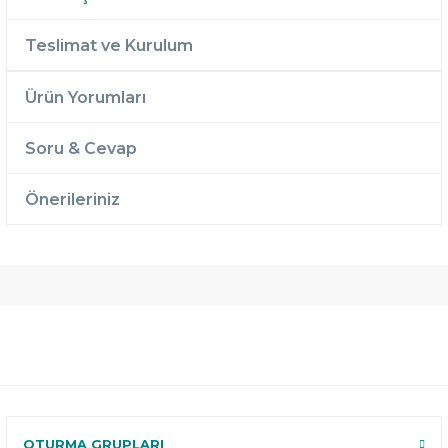
Teslimat ve Kurulum
Ürün Yorumları
Soru & Cevap
Önerileriniz
Ücretsiz
Randevulu
2 Yıl
Teslimat
Teslimat
Garantili
Ücretsiz
B-Sleep
Kurulum
Select ile
120 Gün
Deneme
OTURMA GRUPLARI