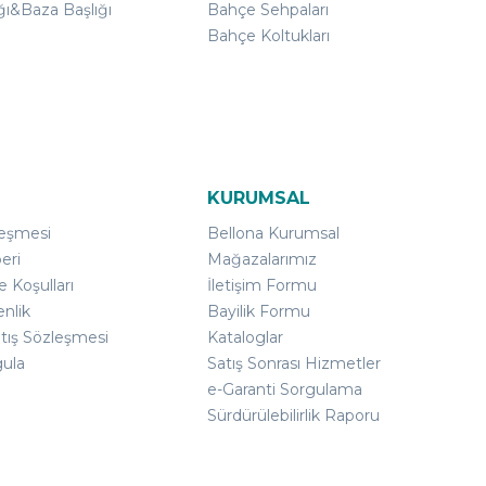
ğı&Baza Başlığı
Bahçe Sehpaları
Bahçe Koltukları
KURUMSAL
leşmesi
Bellona Kurumsal
eri
Mağazalarımız
e Koşulları
İletişim Formu
enlik
Bayilik Formu
atış Sözleşmesi
Kataloglar
gula
Satış Sonrası Hizmetler
e-Garanti Sorgulama
Sürdürülebilirlik Raporu