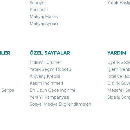
Şifonyer
Yatak Başlı
Komodin
Makyaj Masası
Makyaj Aynası
NLER
ÖZEL SAYFALAR
YARDIM
İndirimli Ürünler
Üyelik Söz
Yatak Seçim Robotu
İşlem Rehb
Alışveriş Kredisi
İptal ve İad
Kasım İndirimleri
Gizlilik Güv
ı Sehpa
En Uzun Gece İndirimi
Mesafeli S
Yeni Yıl Kampanyası
Sipariş Sor
Sosyal Medya Bilgilendirmeleri