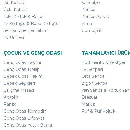
İkili Koltuk
Sandalye
Üçlü Koltuk
Konsol
Tekli Koltuk & Berjer
Konsol Aynası
Tv Koltuğu & Baba Koltuğu
Vitrin
Sehpa & Sehpa Takımı
Gümüşlük
TV Ünitesi
ÇOCUK VE GENÇ ODASI
TAMAMLAYICI ÜRÜ
Genç Odası Takımı
Portmanto & Vestiyer
Genç Odası Dolap
Tv Sehpası
Bebek Odası Takımı
Orta Sehpa
Bebek Beşikleri
Zigon Sehpa
Çalışma Masası
Yan Sehpa & Koltuk Yan
Kitaplık
Dresuar
Ranza
Markiz
Genç Odası Komodin
Puf & Puf Koltuk
Genç Odası Şifonyer
Genç Odası Yatak Başlığı