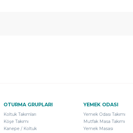
Ücretsiz
Randevulu
2
Teslimat
Teslimat
G
OTURMA GRUPLARI
YEMEK ODASI
Koltuk Takımları
Yemek Odası Takımı
Köşe Takımı
Mutfak Masa Takımı
Kanepe / Koltuk
Yemek Masası