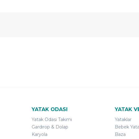
 Yıl
Ücretsiz
B-Sleep
arantili
Kurulum
Select ile
120 Gün
Deneme
YATAK ODASI
YATAK V
Yatak Odası Takımı
Yataklar
Gardırop & Dolap
Bebek Yata
Karyola
Baza