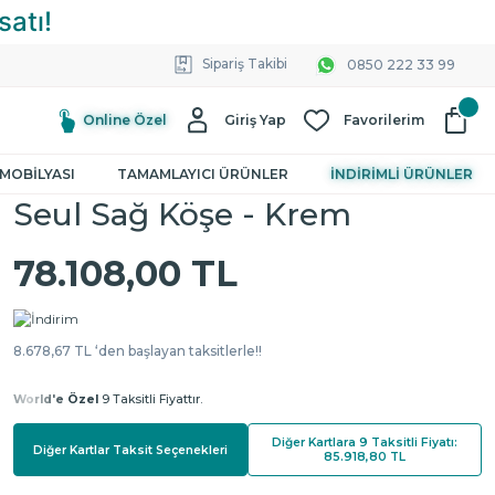
Sipariş Takibi
0850 222 33 99
Online Özel
Giriş Yap
Favorilerim
MOBİLYASI
TAMAMLAYICI ÜRÜNLER
İNDİRİMLİ ÜRÜNLER
Seul Sağ Köşe - Krem
78.108,00 TL
8.678,67 TL ‘den başlayan taksitlerle!!
World'e Özel
9 Taksitli Fiyattır.
Diğer Kartlara 9 Taksitli Fiyatı:
Diğer Kartlar Taksit Seçenekleri
85.918,80 TL