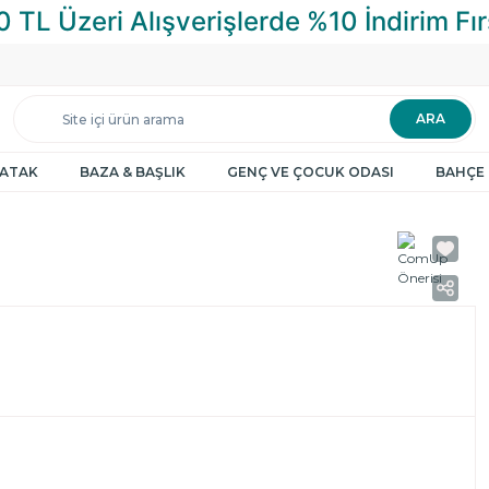
ARA
YATAK
BAZA & BAŞLIK
GENÇ VE ÇOCUK ODASI
BAHÇE 