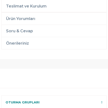
Teslimat ve Kurulum
Ürün Yorumları
Soru & Cevap
Önerileriniz
Ücretsiz
Randevulu
2 Yıl
Teslimat
Teslimat
Garantili
Ücretsiz
B-Sleep
Kurulum
Select ile
120 Gün
Deneme
OTURMA GRUPLARI