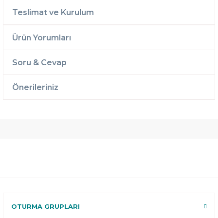
Teslimat ve Kurulum
Ürün Yorumları
Soru & Cevap
Önerileriniz
Ücretsiz
Randevulu
2 Yıl
Teslimat
Teslimat
Garantili
Ücretsiz
B-Sleep
Kurulum
Select ile
120 Gün
Deneme
OTURMA GRUPLARI