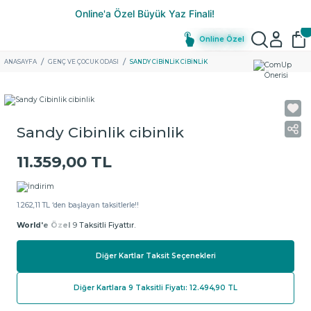
Online Özel
ANASAYFA
GENÇ VE ÇOCUK ODASI
SANDY CIBINLIK CIBINLIK
Sandy Cibinlik cibinlik
11.359,00 TL
1.262,11 TL ‘den başlayan taksitlerle!!
World'e Özel
9 Taksitli Fiyattır.
Diğer Kartlar Taksit Seçenekleri
Diğer Kartlara 9 Taksitli Fiyatı: 12.494,90 TL