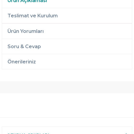
Ürün Açıklaması
Teslimat ve Kurulum
Ürün Yorumları
Soru & Cevap
Önerileriniz
Ücretsiz
Randevulu
2 Yıl
Teslimat
Teslimat
Garantili
Ücretsiz
B-Sleep
Kurulum
Select ile
120 Gün
Deneme