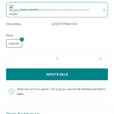
›
Alışveriş Kredisi
ile en avantajlı oranlarla bu ürünü satın alın!
Stok Kodu
22SDY37560000
Ebat
cibinlik
-
+
SEPETE EKLE
Stok durumuna göre
1-45 iş günü
içerisinde adresinize teslim
edilir