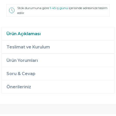
Stok durumuna göre
1-45 iş günü
içerisinde adresinize teslim
edilir
Ürün Açıklaması
Teslimat ve Kurulum
Ürün Yorumları
Soru & Cevap
Önerileriniz
Ücretsiz
Randevulu
2 Yıl