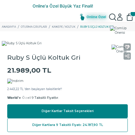
Online Özel
ANASAYFA
OTURMA GRUPLARI
KANEPE / KOLTUK
RUBY S ÜÇLÜ KOLTUK GRI
Ruby S Üçlü Koltuk Gri
21.989,00 TL
2.443,22 TL ‘den başlayan taksitlerle!!
World'e Özel
9 Taksitli Fiyattır.
Diğer Kartlar Taksit Seçenekleri
Diğer Kartlara 9 Taksitli Fiyatı: 24.187,90 TL