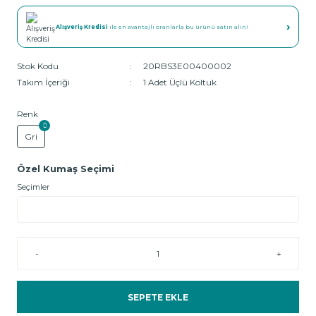
›
Alışveriş Kredisi
ile en avantajlı oranlarla bu ürünü satın alın!
Stok Kodu
20RBS3E00400002
Takım İçeriği
1 Adet Üçlü Koltuk
Renk
Gri
Özel Kumaş Seçimi
Seçimler
-
+
SEPETE EKLE