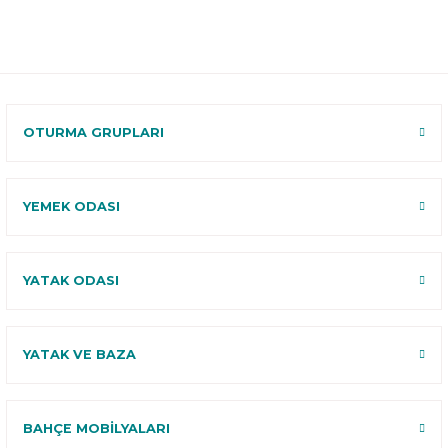
Teslimat
Teslimat
Garantili
Ücretsiz
B-Sleep
Kurulum
Select ile
120 Gün
Deneme
OTURMA GRUPLARI
YEMEK ODASI
YATAK ODASI
YATAK VE BAZA
BAHÇE MOBİLYALARI