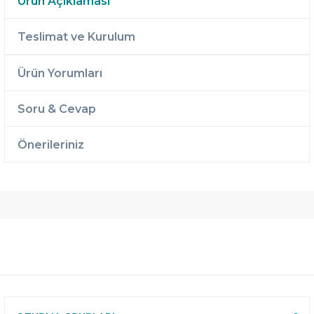
Ürün Açıklaması
Teslimat ve Kurulum
Ürün Yorumları
Soru & Cevap
Önerileriniz
Ücretsiz
Randevulu
2 Yıl
Teslimat
Teslimat
Garantili
Ücretsiz
B-Sleep
Kurulum
Select ile
120 Gün
Deneme