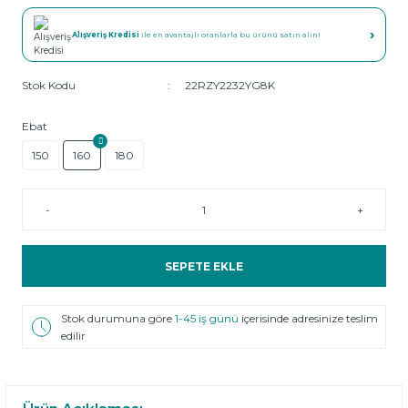
›
Alışveriş Kredisi
ile en avantajlı oranlarla bu ürünü satın alın!
Stok Kodu
22RZY2232YG8K
Ebat
150
160
180
-
+
SEPETE EKLE
Stok durumuna göre
1-45 iş günü
içerisinde adresinize teslim
edilir