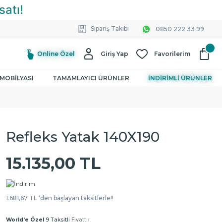
Sipariş Takibi
0850 222 33 99
Online Özel
Giriş Yap
Favorilerim
MOBİLYASI
TAMAMLAYICI ÜRÜNLER
İNDİRİMLİ ÜRÜNLER
Refleks Yatak 140X190
15.135,00 TL
1.681,67 TL ‘den başlayan taksitlerle!!
World'e Özel
9 Taksitli Fiyattır.