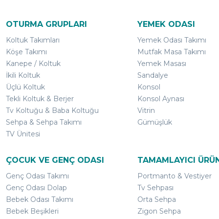
OTURMA GRUPLARI
YEMEK ODASI
Koltuk Takımları
Yemek Odası Takımı
Köşe Takımı
Mutfak Masa Takımı
Kanepe / Koltuk
Yemek Masası
İkili Koltuk
Sandalye
Üçlü Koltuk
Konsol
Tekli Koltuk & Berjer
Konsol Aynası
Tv Koltuğu & Baba Koltuğu
Vitrin
Sehpa & Sehpa Takımı
Gümüşlük
TV Ünitesi
ÇOCUK VE GENÇ ODASI
TAMAMLAYICI ÜRÜ
Genç Odası Takımı
Portmanto & Vestiyer
Genç Odası Dolap
Tv Sehpası
Bebek Odası Takımı
Orta Sehpa
Bebek Beşikleri
Zigon Sehpa