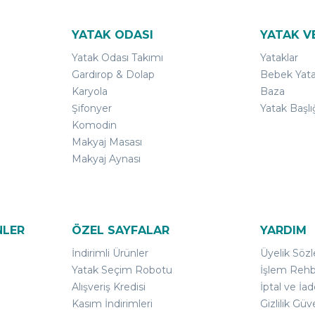
YATAK ODASI
YATAK V
Yatak Odası Takımı
Yataklar
Gardırop & Dolap
Bebek Yata
Karyola
Baza
Şifonyer
Yatak Başlı
Komodin
Makyaj Masası
Makyaj Aynası
NLER
ÖZEL SAYFALAR
YARDIM
İndirimli Ürünler
Üyelik Söz
Yatak Seçim Robotu
İşlem Rehb
Alışveriş Kredisi
İptal ve İad
Kasım İndirimleri
Gizlilik Güv