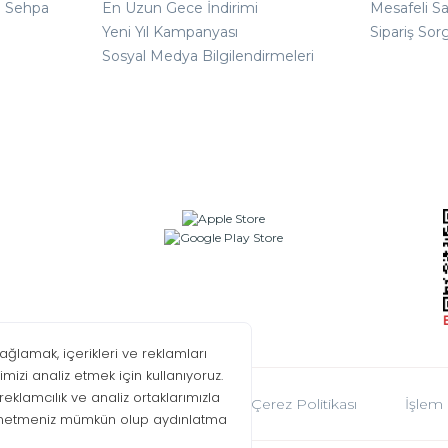
ı Sehpa
En Uzun Gece İndirimi
Mesafeli S
Yeni Yıl Kampanyası
Sipariş Sor
Sosyal Medya Bilgilendirmeleri
oplumu Hizmetleri
KVKK
Çerez Politikası
İşlem