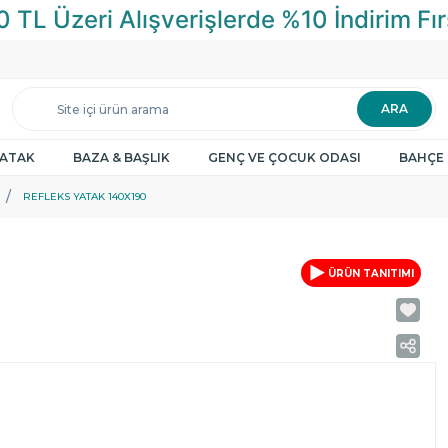
ARA
YATAK
BAZA & BAŞLIK
GENÇ VE ÇOCUK ODASI
BAHÇE 
REFLEKS YATAK 140X190
ÜRÜN TANITIMI