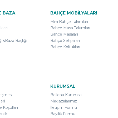
E BAZA
BAHÇE MOBİLYALARI
Mini Bahçe Takımları
kları
Bahçe Masa Takımları
Bahçe Masaları
ğı&Baza Başlığı
Bahçe Sehpaları
Bahçe Koltukları
KURUMSAL
leşmesi
Bellona Kurumsal
eri
Mağazalarımız
e Koşulları
İletişim Formu
enlik
Bayilik Formu