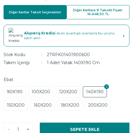
Diğer Kartlara 9 Taksitli Fiyatı:
Diğer Kartlar Taksit Seçenekleri
16.648,50 TL
Alışveriş Kredisi
ile en avantajlı oranlarla bu ürünü
›
satın alın!
Stok Kodu
27RFK01401900600
Takım İçeriği
1 Adet Yatak 140X190 Cm
Ebat
90X190
100X200
120X200
140X190
150X200
160X200
180X200
200X200
-
+
SEPETE EKLE