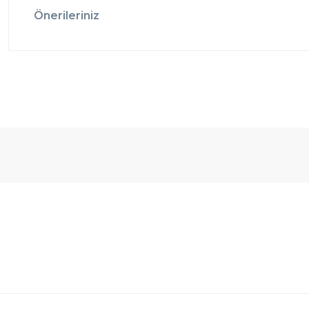
Önerileriniz
Ücretsiz
Randevulu
2
Teslimat
Teslimat
G