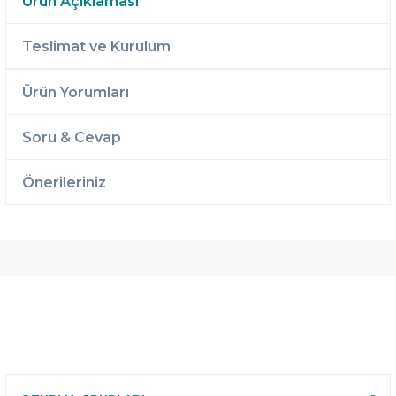
Ürün Açıklaması
Teslimat ve Kurulum
Ürün Yorumları
Soru & Cevap
Önerileriniz
Ücretsiz
Randevulu
2 Yıl
Teslimat
Teslimat
Garantili
Ücretsiz
B-Sleep
Kurulum
Select ile
120 Gün
Deneme