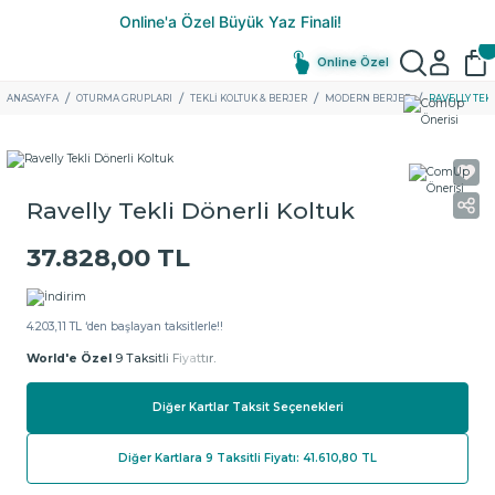
Online Özel
ANASAYFA
OTURMA GRUPLARI
TEKLI KOLTUK & BERJER
MODERN BERJER
RAVELLY TEK
Ravelly Tekli Dönerli Koltuk
37.828,00 TL
4.203,11 TL ‘den başlayan taksitlerle!!
World'e Özel
9 Taksitli Fiyattır.
Diğer Kartlar Taksit Seçenekleri
Diğer Kartlara 9 Taksitli Fiyatı: 41.610,80 TL