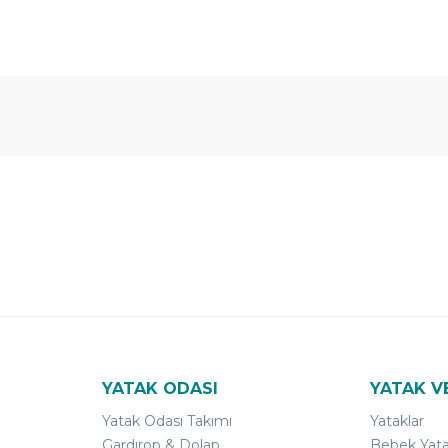
 Yıl
Ücretsiz
B-Sleep
arantili
Kurulum
Select ile
120 Gün
Deneme
YATAK ODASI
YATAK V
Yatak Odası Takımı
Yataklar
Gardırop & Dolap
Bebek Yata