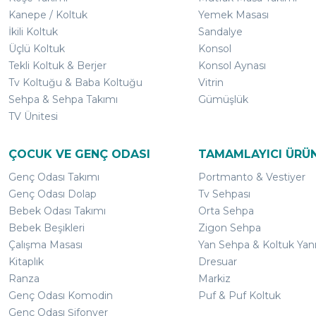
Kanepe / Koltuk
Yemek Masası
İkili Koltuk
Sandalye
Üçlü Koltuk
Konsol
Tekli Koltuk & Berjer
Konsol Aynası
Tv Koltuğu & Baba Koltuğu
Vitrin
Sehpa & Sehpa Takımı
Gümüşlük
TV Ünitesi
ÇOCUK VE GENÇ ODASI
TAMAMLAYICI ÜRÜ
Genç Odası Takımı
Portmanto & Vestiyer
Genç Odası Dolap
Tv Sehpası
Bebek Odası Takımı
Orta Sehpa
Bebek Beşikleri
Zigon Sehpa
Çalışma Masası
Yan Sehpa & Koltuk Yan
Kitaplık
Dresuar
Ranza
Markiz
Genç Odası Komodin
Puf & Puf Koltuk
Genç Odası Şifonyer