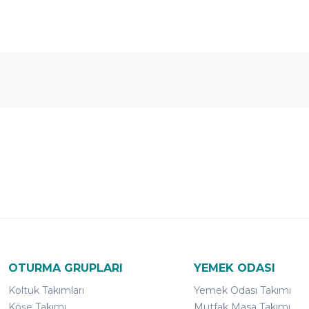
Ücretsiz
Randevulu
2
Teslimat
Teslimat
G
OTURMA GRUPLARI
YEMEK ODASI
Koltuk Takımları
Yemek Odası Takımı
Köşe Takımı
Mutfak Masa Takımı