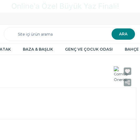
ARA
YATAK
BAZA & BAŞLIK
GENÇ VE ÇOCUK ODASI
BAHÇE 