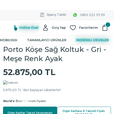
Sipariş Takibi
0850 222 33 99
Online Özel
Giriş Yap
Favorilerim
MOBİLYASI
TAMAMLAYICI ÜRÜNLER
İNDİRİMLİ ÜRÜNLER
Porto Köşe Sağ Koltuk - Gri -
Meşe Renk Ayak
52.875,00 TL
5.875,00 TL ‘den başlayan taksitlerle!!
World'e Özel
9 Taksitli Fiyattır.
Diğer Kartlara 9 Taksitli Fiyatı:
Diğer Kartlar Taksit Seçenekleri