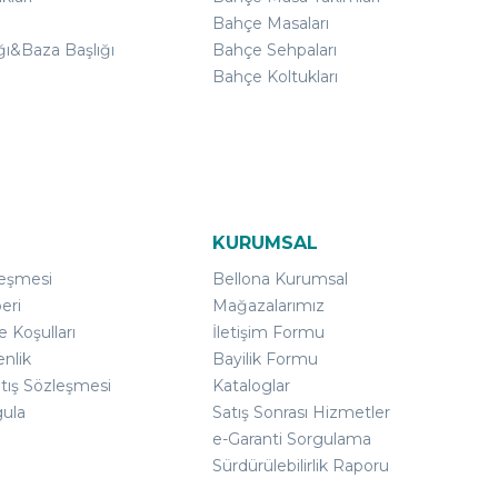
Bahçe Masaları
ğı&Baza Başlığı
Bahçe Sehpaları
Bahçe Koltukları
KURUMSAL
leşmesi
Bellona Kurumsal
eri
Mağazalarımız
e Koşulları
İletişim Formu
enlik
Bayilik Formu
atış Sözleşmesi
Kataloglar
gula
Satış Sonrası Hizmetler
e-Garanti Sorgulama
Sürdürülebilirlik Raporu