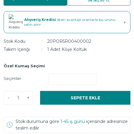
58.162,50 TL
Alışveriş Kredisi
ile en avantajlı oranlarla bu ürünü
›
satın alın!
Stok Kodu
20POR5R00400002
Takım İçeriği
1 Adet Köşe Koltuk
Özel Kumaş Seçimi
Seçimler
-
+
SEPETE EKLE
Stok durumuna göre
1-45 iş günü
içerisinde adresinize
teslim edilir