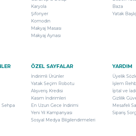
Karyola
Baza
Şifonyer
Yatak Başlı
Komodin
Makyaj Masası
Makyaj Aynası
NLER
ÖZEL SAYFALAR
YARDIM
İndirimli Ürünler
Üyelik Söz
Yatak Seçim Robotu
İşlem Rehb
Alışveriş Kredisi
İptal ve İad
Kasım İndirimleri
Gizlilik Güv
ı Sehpa
En Uzun Gece İndirimi
Mesafeli S
Yeni Yıl Kampanyası
Sipariş Sor
Sosyal Medya Bilgilendirmeleri