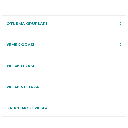
Kurulum
Select ile
120 Gün
Deneme
OTURMA GRUPLARI
YEMEK ODASI
YATAK ODASI
YATAK VE BAZA
BAHÇE MOBİLYALARI