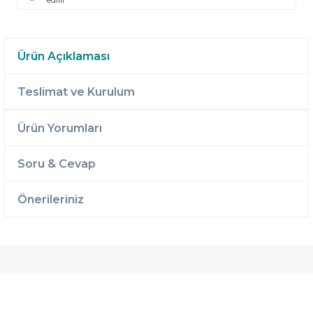
Ürün Açıklaması
Teslimat ve Kurulum
Ürün Yorumları
Soru & Cevap
Önerileriniz
Ücretsiz
Randevulu
2 Yıl
Teslimat
Teslimat
Garantili
Ücretsiz
B-Sleep