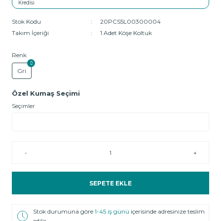
Stok Kodu
20PCS5L00300004
Takım İçeriği
1 Adet Köşe Koltuk
Renk
Gri
Özel Kumaş Seçimi
Seçimler
-
+
SEPETE EKLE
Stok durumuna göre
1-45 iş günü
içerisinde adresinize teslim
edilir