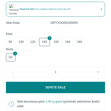
›
Alışveriş Kredisi
ile en avantajlı oranlarla bu ürünü satın alın!
Stok Kodu
26PTXGG00100005
Ebat
90
100
120
140
150
160
180
Renk
Gri
-
+
SEPETE EKLE
Stok durumuna göre
1-45 iş günü
içerisinde adresinize teslim
edilir