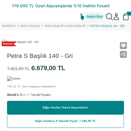
Online Özel
ANASAYFA
BAZA & BAŞLIK
YATAK BAŞLIĞI & BAZA BAŞLIĞI
PETRA S BAŞLIK 140 - GRI
İndirim
Petra S Başlık 140 - Gri
6.679,00 TL
7.421,00 TL
742,11 TL ‘den başlayan taksitlerle!!
World'e Özel
9 Taksitli Fiyattır.
Diğer Kartlar Taksit Seçenekleri
Diğer Kartlara 9 Taksitli Fiyatı: 7.346,90 TL