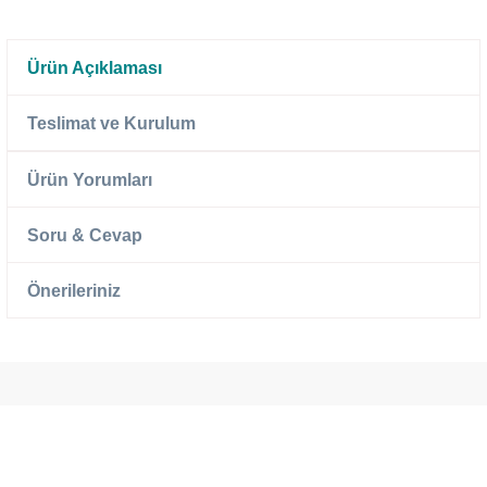
Ürün Açıklaması
Teslimat ve Kurulum
Ürün Yorumları
Soru & Cevap
Önerileriniz
Ücretsiz
Randevulu
2 Yıl
Teslimat
Teslimat
Garantili
Ücretsiz
B-Sleep
Kurulum
Select ile