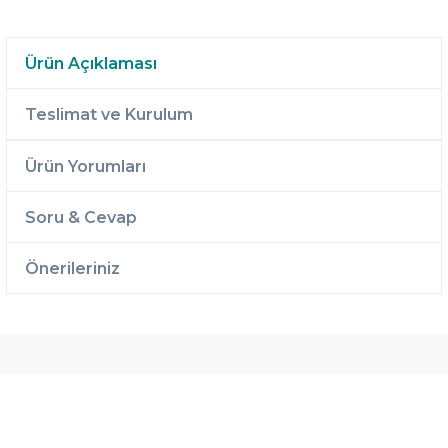
Ürün Açıklaması
Teslimat ve Kurulum
Ürün Yorumları
Soru & Cevap
Önerileriniz
Ücretsiz
Randevulu
2 Yıl
Teslimat
Teslimat
Garantili
Ücretsiz
B-Sleep
Kurulum
Select ile