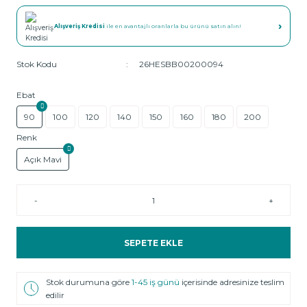
›
Alışveriş Kredisi
ile en avantajlı oranlarla bu ürünü satın alın!
Stok Kodu
26HESBB00200094
Ebat
90
100
120
140
150
160
180
200
Renk
Açık Mavi
-
+
SEPETE EKLE
Stok durumuna göre
1-45 iş günü
içerisinde adresinize teslim
edilir