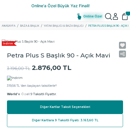
Online Özel
ANASAYFA
BAZA & BAŞLIK
YATAK BAŞLIĞI & BAZA BAŞLIĞI
PETRA PLUS S BAŞLIK 90 - AÇIK 
İndirim
Petra Plus S Başlık 90 - Açık Mavi
2.876,00 TL
3.196,00 TL
319,56 TL ‘den başlayan taksitlerle!!
World'e Özel
9 Taksitli Fiyattır.
Diğer Kartlar Taksit Seçenekleri
Diğer Kartlara 9 Taksitli Fiyatı: 3.163,60 TL