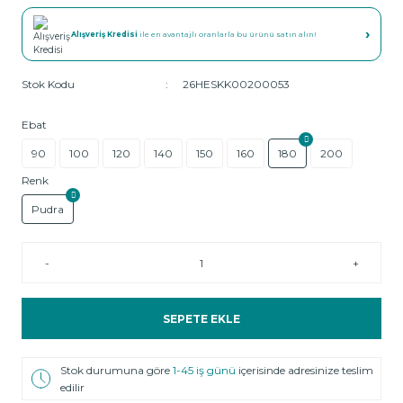
›
Alışveriş Kredisi
ile en avantajlı oranlarla bu ürünü satın alın!
Stok Kodu
26HESKK00200053
Ebat
90
100
120
140
150
160
180
200
Renk
Pudra
-
+
SEPETE EKLE
Stok durumuna göre
1-45 iş günü
içerisinde adresinize teslim
edilir