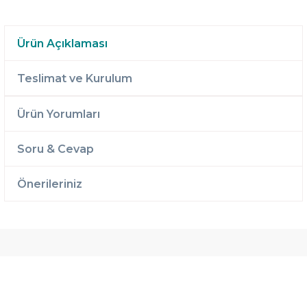
Ürün Açıklaması
Teslimat ve Kurulum
Ürün Yorumları
Soru & Cevap
Önerileriniz
Ücretsiz
Randevulu
2 Yıl
Teslimat
Teslimat
Garantili
Ücretsiz
B-Sleep
Kurulum
Select ile