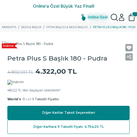
Online Özel
ANASAYFA
BAZA & BAŞLIK
YATAK BAŞLIĞI & BAZA BAŞLIĞI
PETRA PLUS S BAŞLIK 180 - PUDR
İndirim
Petra Plus S Başlık 180 - Pudra
4.322,00 TL
4.802,00 TL
480,22 TL ‘den başlayan taksitlerle!!
World'e Özel
9 Taksitli Fiyattır.
Diğer Kartlar Taksit Seçenekleri
Diğer Kartlara 9 Taksitli Fiyatı: 4.754,20 TL