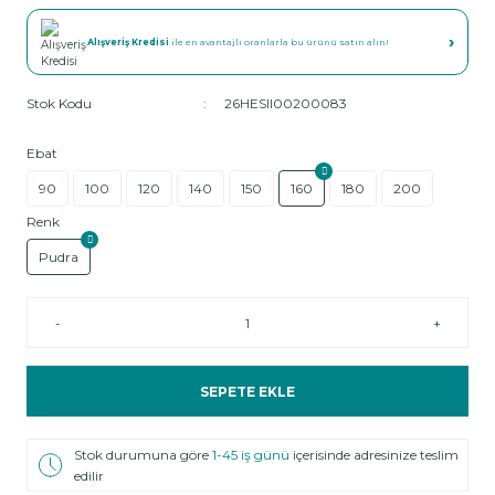
›
Alışveriş Kredisi
ile en avantajlı oranlarla bu ürünü satın alın!
Stok Kodu
26HESII00200083
Ebat
90
100
120
140
150
160
180
200
Renk
Pudra
-
+
SEPETE EKLE
Stok durumuna göre
1-45 iş günü
içerisinde adresinize teslim
edilir