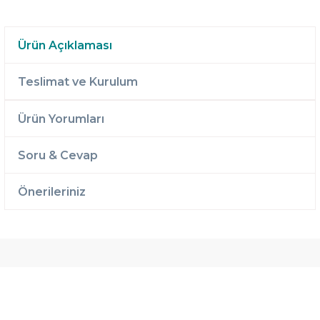
Ürün Açıklaması
Teslimat ve Kurulum
Ürün Yorumları
Soru & Cevap
Önerileriniz
Ücretsiz
Randevulu
2 Yıl
Teslimat
Teslimat
Garantili
Ücretsiz
B-Sleep
Kurulum
Select ile