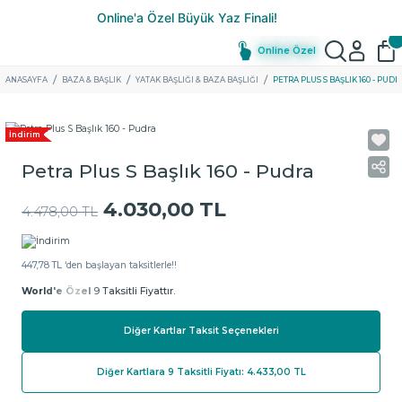
Online Özel
ANASAYFA
BAZA & BAŞLIK
YATAK BAŞLIĞI & BAZA BAŞLIĞI
PETRA PLUS S BAŞLIK 160 - PUDR
İndirim
Petra Plus S Başlık 160 - Pudra
4.030,00 TL
4.478,00 TL
447,78 TL ‘den başlayan taksitlerle!!
World'e Özel
9 Taksitli Fiyattır.
Diğer Kartlar Taksit Seçenekleri
Diğer Kartlara 9 Taksitli Fiyatı: 4.433,00 TL