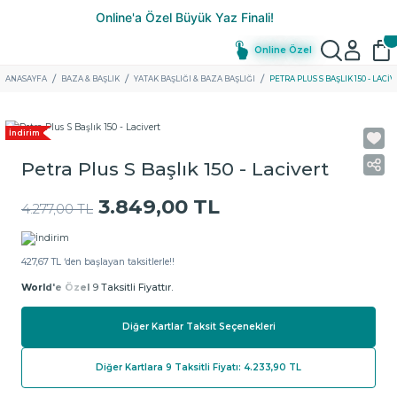
Online Özel
ANASAYFA
BAZA & BAŞLIK
YATAK BAŞLIĞI & BAZA BAŞLIĞI
PETRA PLUS S BAŞLIK 150 - LACI
İndirim
Petra Plus S Başlık 150 - Lacivert
3.849,00 TL
4.277,00 TL
427,67 TL ‘den başlayan taksitlerle!!
World'e Özel
9 Taksitli Fiyattır.
Diğer Kartlar Taksit Seçenekleri
Diğer Kartlara 9 Taksitli Fiyatı: 4.233,90 TL