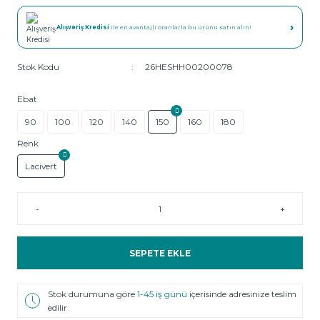
›
Alışveriş Kredisi
ile en avantajlı oranlarla bu ürünü satın alın!
Stok Kodu
26HESHH00200078
Ebat
90
100
120
140
150
160
180
Renk
Lacivert
-
+
SEPETE EKLE
Stok durumuna göre
1-45 iş günü
içerisinde adresinize teslim
edilir