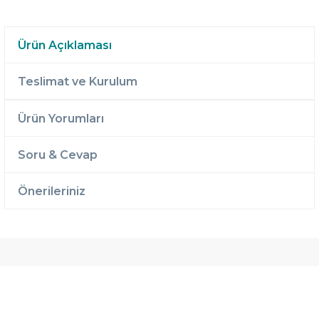
Ürün Açıklaması
Teslimat ve Kurulum
Ürün Yorumları
Soru & Cevap
Önerileriniz
Ücretsiz
Randevulu
2 Yıl
Teslimat
Teslimat
Garantili
Ücretsiz
B-Sleep
Kurulum
Select ile