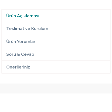
Ürün Açıklaması
Teslimat ve Kurulum
Ürün Yorumları
Soru & Cevap
Önerileriniz
Ücretsiz
Randevulu
2 Yıl
Teslimat
Teslimat
Garantili
Ücretsiz
B-Sleep
Kurulum
Select ile