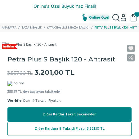
Online Özel
ANASAYFA
BAZA & BAŞLIK
YATAK BAŞLIĞI & BAZA BAŞLIĞI
PETRA PLUS S BAŞLIK 120 - ANTR
İndirim
Petra Plus S Başlık 120 - Antrasit
3.201,00 TL
3.557,00 TL
355,67 TL ‘den başlayan taksitlerle!!
World'e Özel
9 Taksitli Fiyattır.
Diğer Kartlar Taksit Seçenekleri
Diğer Kartlara 9 Taksitli Fiyatı: 3.521,10 TL