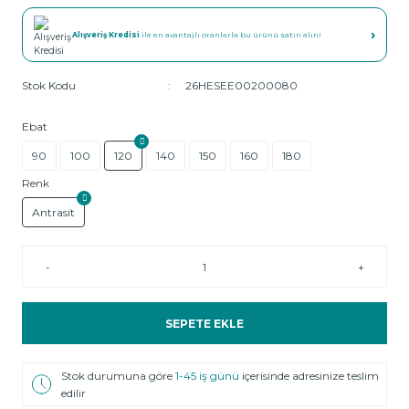
›
Alışveriş Kredisi
ile en avantajlı oranlarla bu ürünü satın alın!
Stok Kodu
26HESEE00200080
Ebat
90
100
120
140
150
160
180
Renk
Antrasit
-
+
SEPETE EKLE
Stok durumuna göre
1-45 iş günü
içerisinde adresinize teslim
edilir