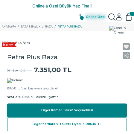
Online Özel
ANASAYFA
BAZA & BAŞLIK
BAZA
PETRA PLUS BAZA
İndirim
Petra Plus Baza
7.351,00 TL
8.168,00 TL
816,78 TL ‘den başlayan taksitlerle!!
World'e Özel
9 Taksitli Fiyattır.
Diğer Kartlar Taksit Seçenekleri
Diğer Kartlara 9 Taksitli Fiyatı: 8.086,10 TL