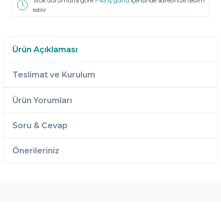
Stok durumuna göre
1-45 iş günü
içerisinde adresinize teslim
edilir
Ürün Açıklaması
Teslimat ve Kurulum
Ürün Yorumları
Soru & Cevap
Önerileriniz
Ücretsiz
Randevulu
2 Yıl
Teslimat
Teslimat
Garantili