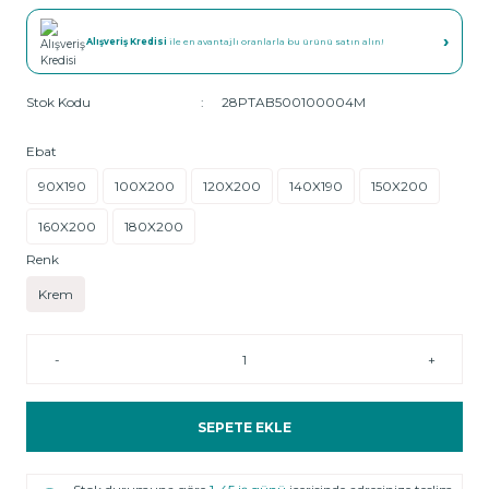
›
Alışveriş Kredisi
ile en avantajlı oranlarla bu ürünü satın alın!
Stok Kodu
28PTAB500100004M
Ebat
90X190
100X200
120X200
140X190
150X200
160X200
180X200
Renk
Krem
-
+
SEPETE EKLE