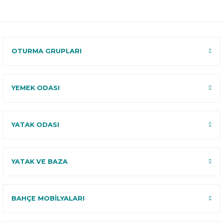
Ücretsiz
B-Sleep
Kurulum
Select ile
120 Gün
Deneme
OTURMA GRUPLARI
YEMEK ODASI
YATAK ODASI
YATAK VE BAZA
BAHÇE MOBİLYALARI