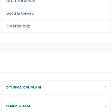
Ürün Yorumları
Soru & Cevap
Önerileriniz
Ücretsiz
Randevulu
2 Yıl
Teslimat
Teslimat
Garantili
Ücretsiz
B-Sleep
Kurulum
Select ile
120 Gün
Deneme
OTURMA GRUPLARI
YEMEK ODASI