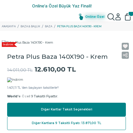
Online Özel
ANASAYFA
BAZA & BAŞLIK
BAZA
PETRA PLUS BAZA 140X190 - KREM
İndirim
Petra Plus Baza 140X190 - Krem
12.610,00 TL
14.011,00 TL
1.401,11 TL ‘den başlayan taksitlerle!!
World'e Özel
9 Taksitli Fiyattır.
Diğer Kartlar Taksit Seçenekleri
Diğer Kartlara 9 Taksitli Fiyatı: 13.871,00 TL