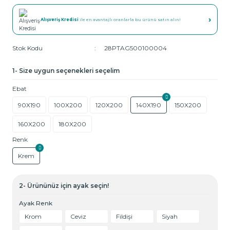
›
Alışveriş Kredisi
ile en avantajlı oranlarla bu ürünü satın alın!
Stok Kodu
28PTAG500100004
1- Size uygun seçenekleri seçelim
Ebat
90X190
100X200
120X200
140X190
150X200
160X200
180X200
Renk
Krem
2- Ürününüz için ayak seçin!
Ayak Renk
Krom
Ceviz
Fildişi
Siyah