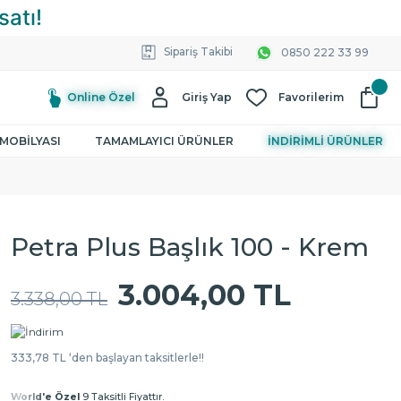
Sipariş Takibi
0850 222 33 99
Online Özel
Giriş Yap
Favorilerim
MOBİLYASI
TAMAMLAYICI ÜRÜNLER
İNDİRİMLİ ÜRÜNLER
Petra Plus Başlık 100 - Krem
3.004,00 TL
3.338,00 TL
333,78 TL ‘den başlayan taksitlerle!!
World'e Özel
9 Taksitli Fiyattır.