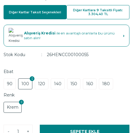
Diğer Kartlara 9 Taksitli Fiyatı:
Diğer Kartlar Taksit Seçenekleri
3.304,40 TL
Alışveriş Kredisi
ile en avantajlı oranlarla bu ürünü
›
satın alın!
Stok Kodu
26HENCC00100055
Ebat
90
100
120
140
150
160
180
Renk
Krem
-
+
SEPETE EKLE