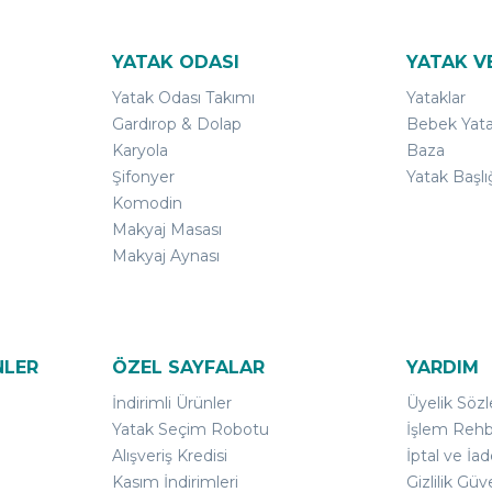
YATAK ODASI
YATAK V
Yatak Odası Takımı
Yataklar
Gardırop & Dolap
Bebek Yata
Karyola
Baza
Şifonyer
Yatak Başlı
Komodin
Makyaj Masası
Makyaj Aynası
NLER
ÖZEL SAYFALAR
YARDIM
İndirimli Ürünler
Üyelik Söz
Yatak Seçim Robotu
İşlem Rehb
Alışveriş Kredisi
İptal ve İad
Kasım İndirimleri
Gizlilik Güv