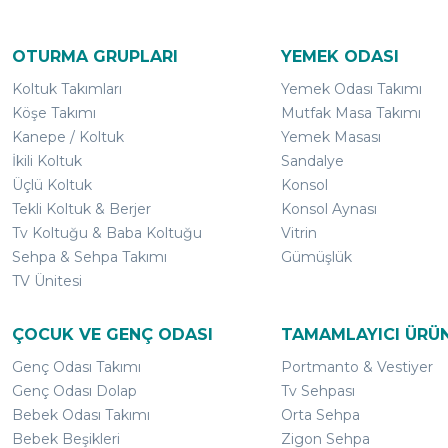
OTURMA GRUPLARI
YEMEK ODASI
Koltuk Takımları
Yemek Odası Takımı
Köşe Takımı
Mutfak Masa Takımı
Kanepe / Koltuk
Yemek Masası
İkili Koltuk
Sandalye
Üçlü Koltuk
Konsol
Tekli Koltuk & Berjer
Konsol Aynası
Tv Koltuğu & Baba Koltuğu
Vitrin
Sehpa & Sehpa Takımı
Gümüşlük
TV Ünitesi
ÇOCUK VE GENÇ ODASI
TAMAMLAYICI ÜRÜ
Genç Odası Takımı
Portmanto & Vestiyer
Genç Odası Dolap
Tv Sehpası
Bebek Odası Takımı
Orta Sehpa
Bebek Beşikleri
Zigon Sehpa