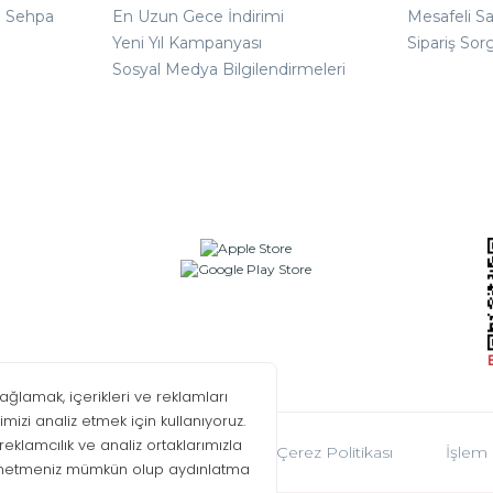
ı Sehpa
En Uzun Gece İndirimi
Mesafeli S
Yeni Yıl Kampanyası
Sipariş Sor
Sosyal Medya Bilgilendirmeleri
oplumu Hizmetleri
KVKK
Çerez Politikası
İşlem