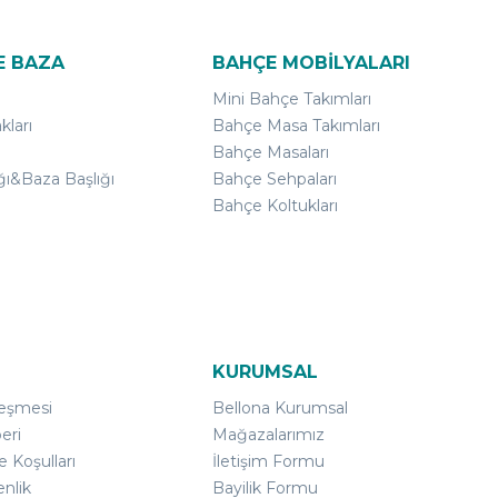
E BAZA
BAHÇE MOBİLYALARI
Mini Bahçe Takımları
kları
Bahçe Masa Takımları
Bahçe Masaları
ğı&Baza Başlığı
Bahçe Sehpaları
Bahçe Koltukları
KURUMSAL
leşmesi
Bellona Kurumsal
eri
Mağazalarımız
e Koşulları
İletişim Formu
enlik
Bayilik Formu