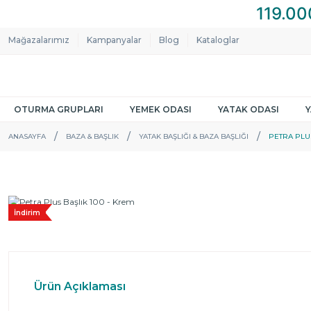
Mağazalarımız
Kampanyalar
Blog
Kataloglar
OTURMA GRUPLARI
YEMEK ODASI
YATAK ODASI
ANASAYFA
BAZA & BAŞLIK
YATAK BAŞLIĞI & BAZA BAŞLIĞI
PETRA PLUS
İndirim
Ürün Açıklaması