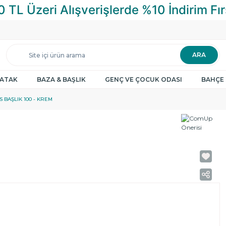
ARA
YATAK
BAZA & BAŞLIK
GENÇ VE ÇOCUK ODASI
BAHÇE 
 BAŞLIK 100 - KREM