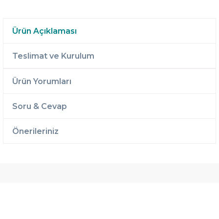
Ürün Açıklaması
Teslimat ve Kurulum
Ürün Yorumları
Soru & Cevap
Önerileriniz
Ücretsiz
Randevulu
2 Yıl
Teslimat
Teslimat
Garantili
Ücretsiz
B-Sleep
Kurulum
Select ile