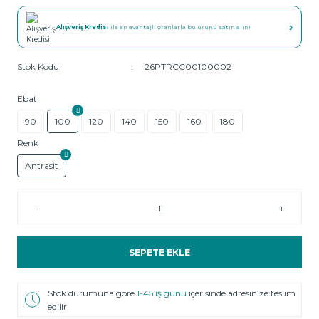
›
Alışveriş Kredisi
ile en avantajlı oranlarla bu ürünü satın alın!
Stok Kodu
26PTRCC00100002
Ebat
90
100
120
140
150
160
180
Renk
Antrasit
-
+
SEPETE EKLE
Stok durumuna göre
1-45 iş günü
içerisinde adresinize teslim
edilir