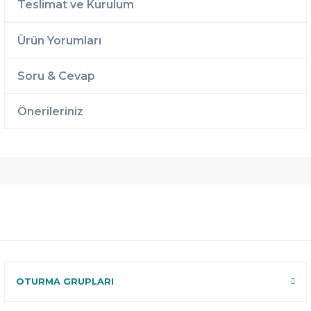
Teslimat ve Kurulum
Ürün Yorumları
Soru & Cevap
Önerileriniz
Ücretsiz
Randevulu
2 Yıl
Teslimat
Teslimat
Garantili
Ücretsiz
B-Sleep
Kurulum
Select ile
120 Gün
Deneme
OTURMA GRUPLARI