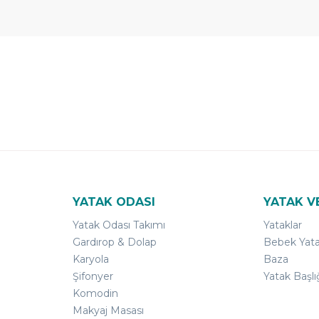
 Yıl
Ücretsiz
B-Sleep
arantili
Kurulum
Select ile
120 Gün
Deneme
YATAK ODASI
YATAK V
Yatak Odası Takımı
Yataklar
Gardırop & Dolap
Bebek Yata
Karyola
Baza
Şifonyer
Yatak Başlı
Komodin
Makyaj Masası