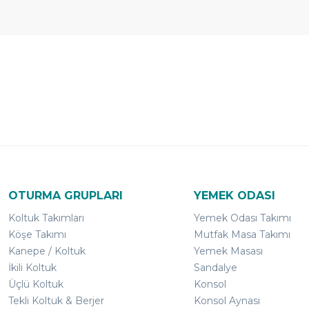
Ücretsiz
Randevulu
2
Teslimat
Teslimat
G
OTURMA GRUPLARI
YEMEK ODASI
Koltuk Takımları
Yemek Odası Takımı
Köşe Takımı
Mutfak Masa Takımı
Kanepe / Koltuk
Yemek Masası
İkili Koltuk
Sandalye
Üçlü Koltuk
Konsol
Tekli Koltuk & Berjer
Konsol Aynası