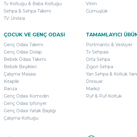
Tv Koltuğu & Baba Koltuğu
Vitrin
Sehpa & Sehpa Takımı
Gümüşlük
TV Ünitesi
ÇOCUK VE GENÇ ODASI
TAMAMLAYICI ÜRÜ
Genç Odası Takımı
Portmanto & Vestiyer
Genç Odası Dolap
Tv Sehpası
Bebek Odası Takımı
Orta Sehpa
Bebek Beşikleri
Zigon Sehpa
Çalışma Masası
Yan Sehpa & Koltuk Yan
Kitaplık
Dresuar
Ranza
Markiz
Genç Odası Komodin
Puf & Puf Koltuk
Genç Odası Şifonyer
Genç Odası Yatak Başlığı
Çalışma Koltuğu