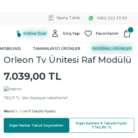
Sipariş Takibi
0850 222 33 99
Online Özel
Giriş Yap
Favorilerim
MOBİLYASI
TAMAMLAYICI ÜRÜNLER
İNDİRİMLİ ÜRÜNLER
Orleon Tv Ünitesi Raf Modülü
7.039,00 TL
782,11 TL ‘den başlayan taksitlerle!!
World'e Özel
9 Taksitli Fiyattır.
Diğer Kartlara 9 Taksitli Fiyatı:
Diğer Kartlar Taksit Seçenekleri
7.742,90 TL