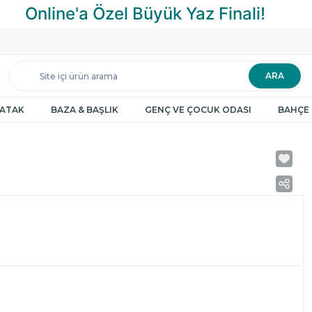
ARA
YATAK
BAZA & BAŞLIK
GENÇ VE ÇOCUK ODASI
BAHÇE 