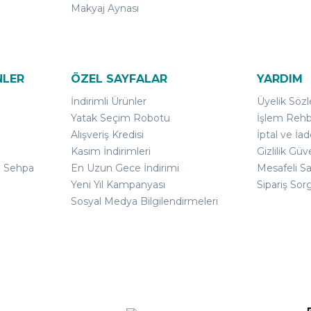
Makyaj Aynası
NLER
ÖZEL SAYFALAR
YARDIM
İndirimli Ürünler
Üyelik Söz
Yatak Seçim Robotu
İşlem Rehb
Alışveriş Kredisi
İptal ve İad
Kasım İndirimleri
Gizlilik Güv
ı Sehpa
En Uzun Gece İndirimi
Mesafeli S
Yeni Yıl Kampanyası
Sipariş Sor
Sosyal Medya Bilgilendirmeleri