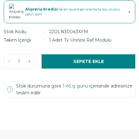
Alışveriş Kredisi
ile en avantajlı oranlarla bu ürünü
›
satın alın!
Stok Kodu
22OLN30043XFM
Takım İçeriği
1 Adet Tv Ünitesi Raf Modülü
-
+
SEPETE EKLE
Stok durumuna göre
1-45 iş günü
içerisinde adresinize
teslim edilir