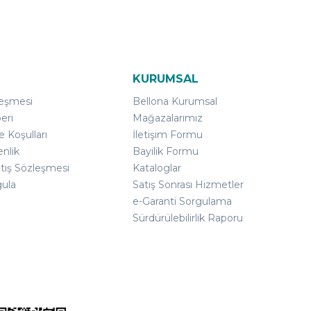
KURUMSAL
leşmesi
Bellona Kurumsal
eri
Mağazalarımız
e Koşulları
İletişim Formu
enlik
Bayilik Formu
atış Sözleşmesi
Kataloglar
gula
Satış Sonrası Hizmetler
e-Garanti Sorgulama
Sürdürülebilirlik Raporu