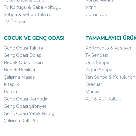
Tekli Koltuk & Berjer
Konsol Aynası
Tv Koltuğu & Baba Koltuğu
Vitrin
Sehpa & Sehpa Takımı
Gümüşlük
TV Ünitesi
ÇOCUK VE GENÇ ODASI
TAMAMLAYICI ÜRÜ
Genç Odası Takımı
Portmanto & Vestiyer
Genç Odası Dolap
Tv Sehpası
Bebek Odası Takımı
Orta Sehpa
Bebek Beşikleri
Zigon Sehpa
Çalışma Masası
Yan Sehpa & Koltuk Yan
Kitaplık
Dresuar
Ranza
Markiz
Genç Odası Komodin
Puf & Puf Koltuk
Genç Odası Şifonyer
Genç Odası Yatak Başlığı
Çalışma Koltuğu