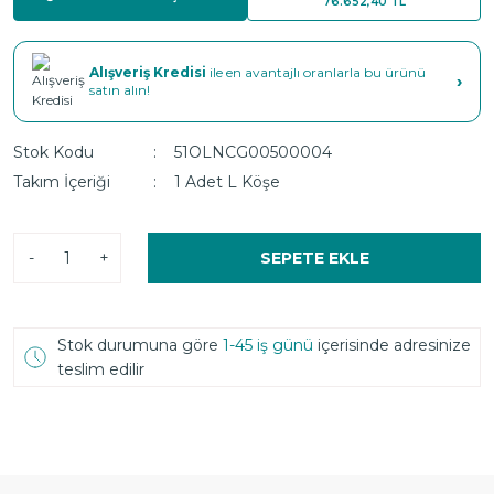
76.652,40 TL
Alışveriş Kredisi
ile en avantajlı oranlarla bu ürünü
›
satın alın!
Stok Kodu
51OLNCG00500004
Takım İçeriği
1 Adet L Köşe
-
+
SEPETE EKLE
Stok durumuna göre
1-45 iş günü
içerisinde adresinize
teslim edilir