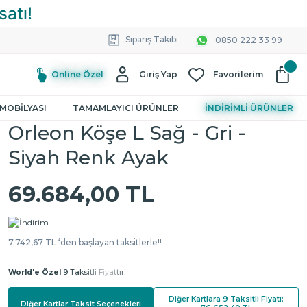
Sipariş Takibi
0850 222 33 99
Online Özel
Giriş Yap
Favorilerim
MOBİLYASI
TAMAMLAYICI ÜRÜNLER
İNDİRİMLİ ÜRÜNLER
Orleon Köşe L Sağ - Gri -
Siyah Renk Ayak
69.684,00 TL
7.742,67 TL ‘den başlayan taksitlerle!!
World'e Özel
9 Taksitli Fiyattır.
Diğer Kartlara 9 Taksitli Fiyatı:
Diğer Kartlar Taksit Seçenekleri