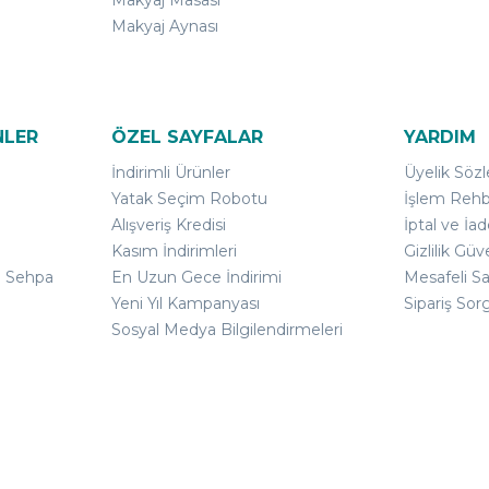
Makyaj Masası
Makyaj Aynası
NLER
ÖZEL SAYFALAR
YARDIM
İndirimli Ürünler
Üyelik Söz
Yatak Seçim Robotu
İşlem Rehb
Alışveriş Kredisi
İptal ve İad
Kasım İndirimleri
Gizlilik Güv
ı Sehpa
En Uzun Gece İndirimi
Mesafeli S
Yeni Yıl Kampanyası
Sipariş Sor
Sosyal Medya Bilgilendirmeleri