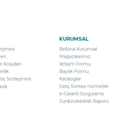
KURUMSAL
leşmesi
Bellona Kurumsal
eri
Mağazalarımız
e Koşulları
İletişim Formu
enlik
Bayilik Formu
atış Sözleşmesi
Kataloglar
gula
Satış Sonrası Hizmetler
e-Garanti Sorgulama
Sürdürülebilirlik Raporu