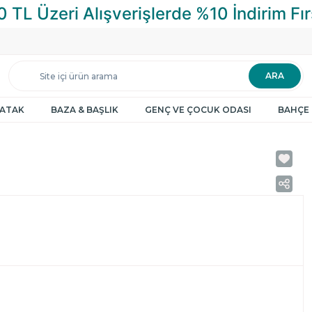
ARA
YATAK
BAZA & BAŞLIK
GENÇ VE ÇOCUK ODASI
BAHÇE 