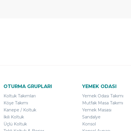
Ücretsiz
Randevulu
2
Teslimat
Teslimat
G
OTURMA GRUPLARI
YEMEK ODASI
Koltuk Takımları
Yemek Odası Takımı
Köşe Takımı
Mutfak Masa Takımı
Kanepe / Koltuk
Yemek Masası
İkili Koltuk
Sandalye
Üçlü Koltuk
Konsol