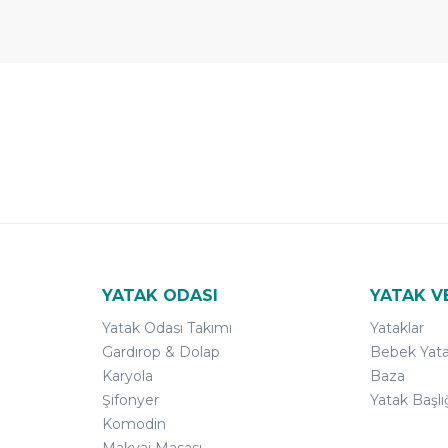
 Yıl
Ücretsiz
B-Sleep
arantili
Kurulum
Select ile
120 Gün
Deneme
YATAK ODASI
YATAK V
Yatak Odası Takımı
Yataklar
Gardırop & Dolap
Bebek Yata
Karyola
Baza
Şifonyer
Yatak Başlı
Komodin