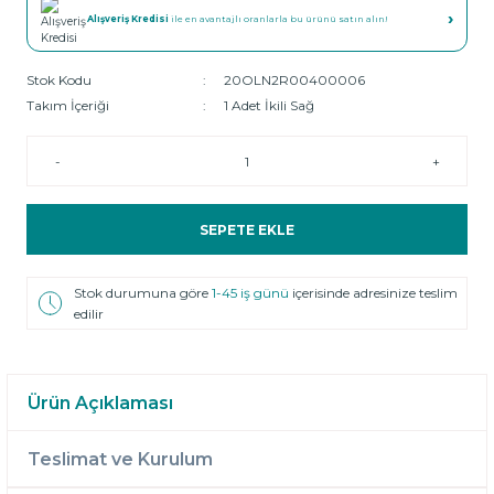
›
Alışveriş Kredisi
ile en avantajlı oranlarla bu ürünü satın alın!
Stok Kodu
20OLN2R00400006
Takım İçeriği
1 Adet İkili Sağ
-
+
SEPETE EKLE
Stok durumuna göre
1-45 iş günü
içerisinde adresinize teslim
edilir
Ürün Açıklaması
Teslimat ve Kurulum