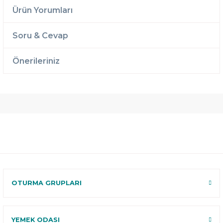
Ürün Yorumları
Soru & Cevap
Önerileriniz
Ücretsiz
Randevulu
2 Yıl
Teslimat
Teslimat
Garantili
Ücretsiz
B-Sleep
Kurulum
Select ile
120 Gün
Deneme
OTURMA GRUPLARI
YEMEK ODASI