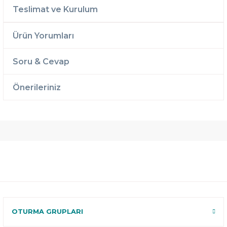
Teslimat ve Kurulum
Ürün Yorumları
Soru & Cevap
Önerileriniz
Ücretsiz
Randevulu
2 Yıl
Teslimat
Teslimat
Garantili
Ücretsiz
B-Sleep
Kurulum
Select ile
120 Gün
Deneme
OTURMA GRUPLARI