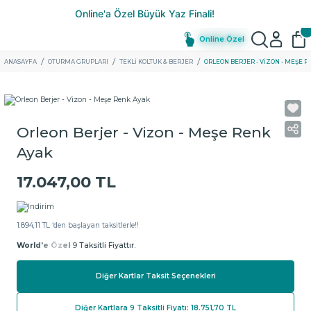
Online Özel
ANASAYFA
OTURMA GRUPLARI
TEKLI KOLTUK & BERJER
ORLEON BERJER - VIZON - MEŞE R
Orleon Berjer - Vizon - Meşe Renk
Ayak
17.047,00 TL
1.894,11 TL ‘den başlayan taksitlerle!!
World'e Özel
9 Taksitli Fiyattır.
Diğer Kartlar Taksit Seçenekleri
Diğer Kartlara 9 Taksitli Fiyatı: 18.751,70 TL