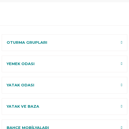
Teslimat
Teslimat
Garantili
Ücretsiz
B-Sleep
Kurulum
Select ile
120 Gün
Deneme
OTURMA GRUPLARI
YEMEK ODASI
YATAK ODASI
YATAK VE BAZA
BAHÇE MOBİLYALARI