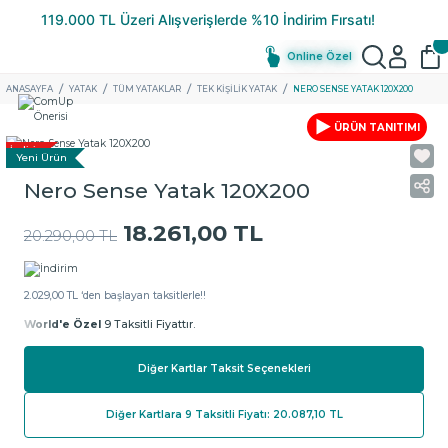
Online Özel
ANASAYFA
YATAK
TÜM YATAKLAR
TEK KIŞILIK YATAK
NERO SENSE YATAK 120X200
ÜRÜN TANITIMI
İndirim
Yeni Ürün
Nero Sense Yatak 120X200
18.261,00 TL
20.290,00 TL
2.029,00 TL ‘den başlayan taksitlerle!!
World'e Özel
9 Taksitli Fiyattır.
Diğer Kartlar Taksit Seçenekleri
Diğer Kartlara 9 Taksitli Fiyatı: 20.087,10 TL