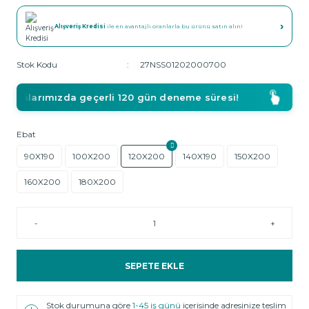
›
Alışveriş Kredisi
ile en avantajlı oranlarla bu ürünü satın alın!
Stok Kodu
27NSS01202000700
azalarımızda geçerli 120 gün deneme süresi!
Ebat
90X190
100X200
120X200
140X190
150X200
160X200
180X200
-
+
SEPETE EKLE
Stok durumuna göre
1-45 iş günü
içerisinde adresinize teslim