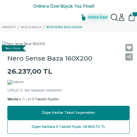
Online Özel
ANASAYFA
BAZA & BAŞLIK
NERO SENSE BAZA 160X200
Yeni Ürün
Nero Sense Baza 160X200
26.237,00 TL
2.915,22 TL ‘den başlayan taksitlerle!!
World'e Özel
9 Taksitli Fiyattır.
Diğer Kartlar Taksit Seçenekleri
Diğer Kartlara 9 Taksitli Fiyatı: 28.860,70 TL