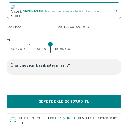
›
Alışveriş Kredisi
ile en avantajlı oranlarla bu ürünü satın alın!
Stok Kodu
28NSSI600200001
Ebat
150X200
160X200
180X200
Ürününüz için başlık ister misiniz?
-
+
SEPETE EKLE
26.237,00
TL
Stok durumuna göre
1-45 iş günü
içerisinde adresinize teslim
edilir