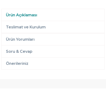
Ürün Açıklaması
Teslimat ve Kurulum
Ürün Yorumları
Soru & Cevap
Önerileriniz
Ücretsiz
Randevulu
2 Yıl
Teslimat
Teslimat
Garantili
Ücretsiz
B-Sleep
Kurulum
Select ile