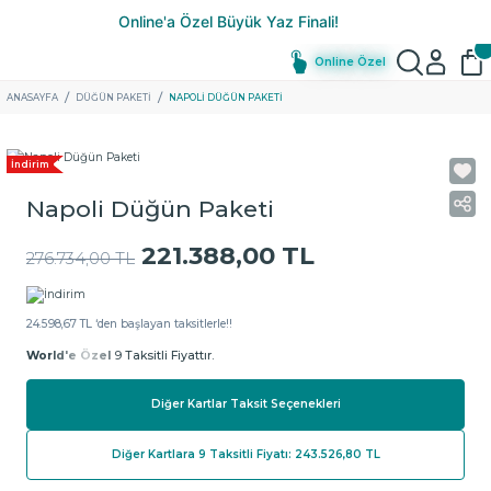
Online Özel
ANASAYFA
DÜĞÜN PAKETİ
NAPOLI DÜĞÜN PAKETI
İndirim
Napoli Düğün Paketi
221.388,00 TL
276.734,00 TL
24.598,67 TL ‘den başlayan taksitlerle!!
World'e Özel
9 Taksitli Fiyattır.
Diğer Kartlar Taksit Seçenekleri
Diğer Kartlara 9 Taksitli Fiyatı: 243.526,80 TL