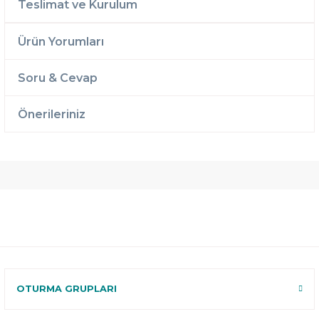
Teslimat ve Kurulum
Ürün Yorumları
Soru & Cevap
Önerileriniz
Ücretsiz
Randevulu
2 Yıl
Teslimat
Teslimat
Garantili
Ücretsiz
B-Sleep
Kurulum
Select ile
120 Gün
Deneme
OTURMA GRUPLARI