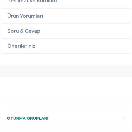
Teslimat ve Kurulum
Ürün Yorumları
Soru & Cevap
Önerileriniz
Ücretsiz
Randevulu
2 Yıl
Teslimat
Teslimat
Garantili
Ücretsiz
B-Sleep
Kurulum
Select ile
120 Gün
Deneme
OTURMA GRUPLARI