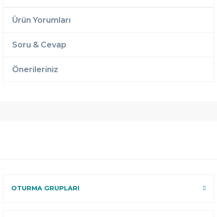
Ürün Yorumları
Soru & Cevap
Önerileriniz
Ücretsiz
Randevulu
2 Yıl
Teslimat
Teslimat
Garantili
Ücretsiz
B-Sleep
Kurulum
Select ile
120 Gün
Deneme
OTURMA GRUPLARI