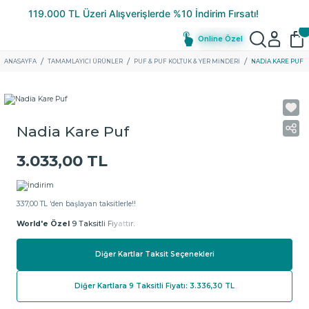
Online Özel
ANASAYFA
TAMAMLAYICI ÜRÜNLER
PUF & PUF KOLTUK & YER MINDERI
NADIA KARE PUF
Nadia Kare Puf
3.033,00 TL
337,00 TL ‘den başlayan taksitlerle!!
World'e Özel
9 Taksitli Fiyattır.
Diğer Kartlar Taksit Seçenekleri
Diğer Kartlara 9 Taksitli Fiyatı: 3.336,30 TL