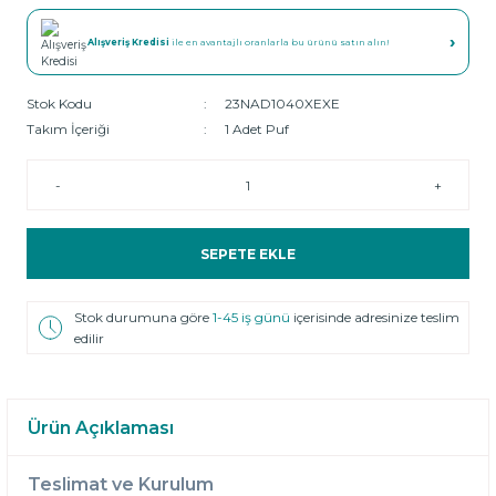
›
Alışveriş Kredisi
ile en avantajlı oranlarla bu ürünü satın alın!
Stok Kodu
23NAD1040XEXE
Takım İçeriği
1 Adet Puf
-
+
SEPETE EKLE
Stok durumuna göre
1-45 iş günü
içerisinde adresinize teslim
edilir
Ürün Açıklaması
Teslimat ve Kurulum