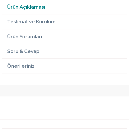
Ürün Açıklaması
Teslimat ve Kurulum
Ürün Yorumları
Soru & Cevap
Önerileriniz
Ücretsiz
Randevulu
2 Yıl
Teslimat
Teslimat
Garantili
Ücretsiz
B-Sleep
Kurulum
Select ile
120 Gün
Deneme