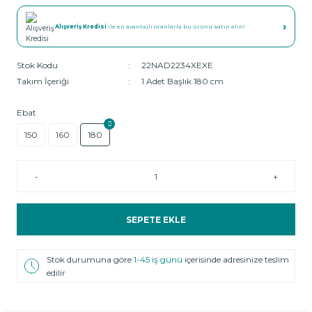
›
Alışveriş Kredisi
ile en avantajlı oranlarla bu ürünü satın alın!
Stok Kodu
22NAD2234XEXE
Takım İçeriği
1 Adet Başlık 180 cm
Ebat
150
160
180
-
+
SEPETE EKLE
Stok durumuna göre
1-45 iş günü
içerisinde adresinize teslim
edilir