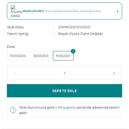
›
Alışveriş Kredisi
ile en avantajlı oranlarla bu ürünü satın alın!
Stok Kodu
22MNS2200VOD0
Takım İçeriği
Başlık Fiyata Dahil Değildir.
Ebat
100X200
120X200
90X200
-
+
SEPETE EKLE
Stok durumuna göre
1-45 iş günü
içerisinde adresinize teslim
edilir