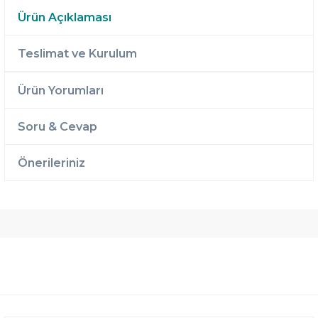
Ürün Açıklaması
Teslimat ve Kurulum
Ürün Yorumları
Soru & Cevap
Önerileriniz
Ücretsiz
Randevulu
2 Yıl
Teslimat
Teslimat
Garantili
Ücretsiz
B-Sleep
Kurulum
Select ile
120 Gün
Deneme