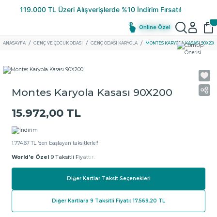
Online Özel
ANASAYFA
GENÇ VE ÇOCUK ODASI
GENÇ ODASI KARYOLA
MONTES KARYOLA KASASI 90X200
Montes Karyola Kasası 90X200
15.972,00 TL
1.774,67 TL ‘den başlayan taksitlerle!!
World'e Özel
9 Taksitli Fiyattır.
Diğer Kartlar Taksit Seçenekleri
Diğer Kartlara 9 Taksitli Fiyatı: 17.569,20 TL