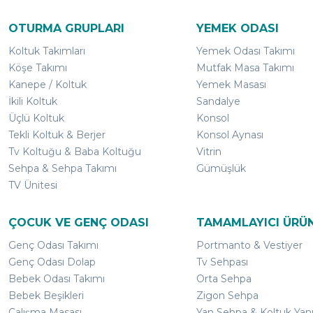
OTURMA GRUPLARI
YEMEK ODASI
Koltuk Takımları
Yemek Odası Takımı
Köşe Takımı
Mutfak Masa Takımı
Kanepe / Koltuk
Yemek Masası
İkili Koltuk
Sandalye
Üçlü Koltuk
Konsol
Tekli Koltuk & Berjer
Konsol Aynası
Tv Koltuğu & Baba Koltuğu
Vitrin
Sehpa & Sehpa Takımı
Gümüşlük
TV Ünitesi
ÇOCUK VE GENÇ ODASI
TAMAMLAYICI ÜRÜ
Genç Odası Takımı
Portmanto & Vestiyer
Genç Odası Dolap
Tv Sehpası
Bebek Odası Takımı
Orta Sehpa
Bebek Beşikleri
Zigon Sehpa
Çalışma Masası
Yan Sehpa & Koltuk Yan