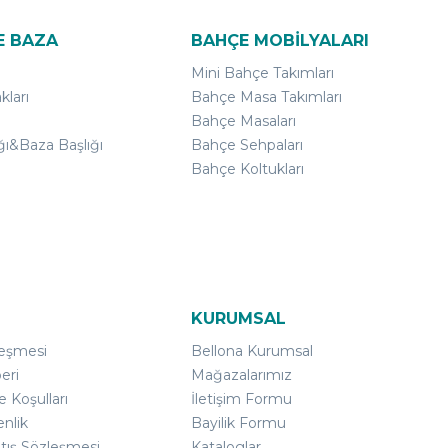
E BAZA
BAHÇE MOBİLYALARI
Mini Bahçe Takımları
kları
Bahçe Masa Takımları
Bahçe Masaları
ğı&Baza Başlığı
Bahçe Sehpaları
Bahçe Koltukları
KURUMSAL
leşmesi
Bellona Kurumsal
eri
Mağazalarımız
e Koşulları
İletişim Formu
enlik
Bayilik Formu
atış Sözleşmesi
Kataloglar