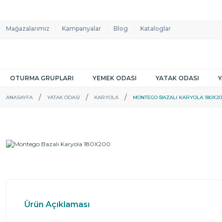
Mağazalarımız
Kampanyalar
Blog
Kataloglar
OTURMA GRUPLARI
YEMEK ODASI
YATAK ODASI
ANASAYFA
YATAK ODASI
KARYOLA
MONTEGO BAZALI KARYOLA 180X20
Ürün Açıklaması