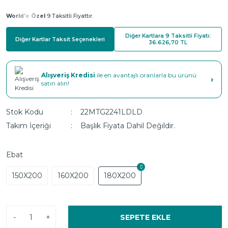
World'e Özel
9 Taksitli Fiyattır.
Diğer Kartlara 9 Taksitli Fiyatı:
Diğer Kartlar Taksit Seçenekleri
36.626,70 TL
Alışveriş Kredisi
ile en avantajlı oranlarla bu ürünü
›
satın alın!
Stok Kodu
22MTG2241LDLD
Takım İçeriği
Başlık Fiyata Dahil Değildir.
Ebat
150X200
160X200
180X200
-
+
SEPETE EKLE