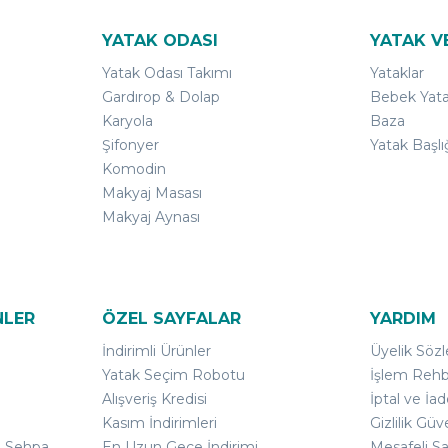
YATAK ODASI
YATAK V
Yatak Odası Takımı
Yataklar
Gardırop & Dolap
Bebek Yata
Karyola
Baza
Şifonyer
Yatak Başlı
Komodin
Makyaj Masası
Makyaj Aynası
NLER
ÖZEL SAYFALAR
YARDIM
İndirimli Ürünler
Üyelik Söz
Yatak Seçim Robotu
İşlem Rehb
Alışveriş Kredisi
İptal ve İad
Kasım İndirimleri
Gizlilik Güv
ı Sehpa
En Uzun Gece İndirimi
Mesafeli S