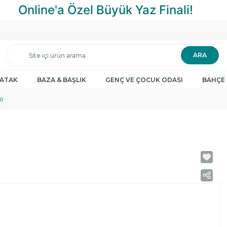
ARA
YATAK
BAZA & BAŞLIK
GENÇ VE ÇOCUK ODASI
BAHÇE 
0