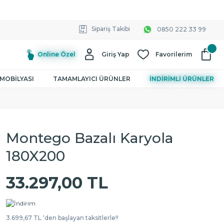
Sipariş Takibi
0850 222 33 99
Online Özel
Giriş Yap
Favorilerim
MOBİLYASI
TAMAMLAYICI ÜRÜNLER
İNDİRİMLİ ÜRÜNLER
Montego Bazalı Karyola
180X200
33.297,00 TL
3.699,67 TL ‘den başlayan taksitlerle!!