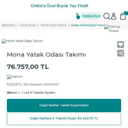
Online Özel
ANASAYFA
YATAK ODASI
YATAK ODASI TAKIMI
MONA YATAK ODASI TAKIMI
Mona Yatak Odası Takımı
76.757,00 TL
8.528,56 TL ‘den başlayan taksitlerle!!
World'e Özel
9 Taksitli Fiyattır.
Diğer Kartlar Taksit Seçenekleri
Diğer Kartlara 9 Taksitli Fiyatı: 84.432,70 TL