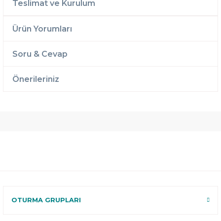
Teslimat ve Kurulum
Ürün Yorumları
Soru & Cevap
Önerileriniz
Ücretsiz
Randevulu
2 Yıl
Teslimat
Teslimat
Garantili
Ücretsiz
B-Sleep
Kurulum
Select ile
120 Gün
Deneme
OTURMA GRUPLARI