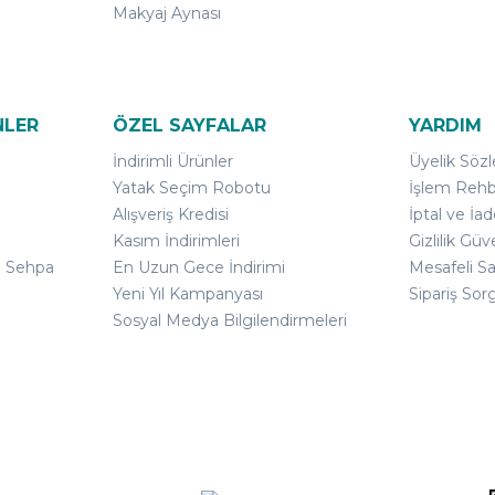
Makyaj Aynası
NLER
ÖZEL SAYFALAR
YARDIM
İndirimli Ürünler
Üyelik Söz
Yatak Seçim Robotu
İşlem Rehb
Alışveriş Kredisi
İptal ve İad
Kasım İndirimleri
Gizlilik Güv
ı Sehpa
En Uzun Gece İndirimi
Mesafeli S
Yeni Yıl Kampanyası
Sipariş Sor
Sosyal Medya Bilgilendirmeleri