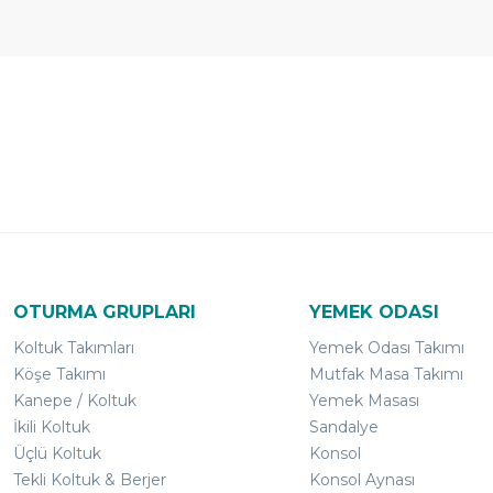
Ücretsiz
Randevulu
2
Teslimat
Teslimat
G
OTURMA GRUPLARI
YEMEK ODASI
Koltuk Takımları
Yemek Odası Takımı
Köşe Takımı
Mutfak Masa Takımı
Kanepe / Koltuk
Yemek Masası
İkili Koltuk
Sandalye
Üçlü Koltuk
Konsol
Tekli Koltuk & Berjer
Konsol Aynası