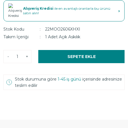
Alışveriş Kredisi
ile en avantajlı oranlarla bu ürünü
›
satın alın!
Stok Kodu
22MOO2606XHXI
Takım İçeriği
1 Adet Açık Askılık
-
+
SEPETE EKLE
Stok durumuna göre
1-45 iş günü
içerisinde adresinize
teslim edilir