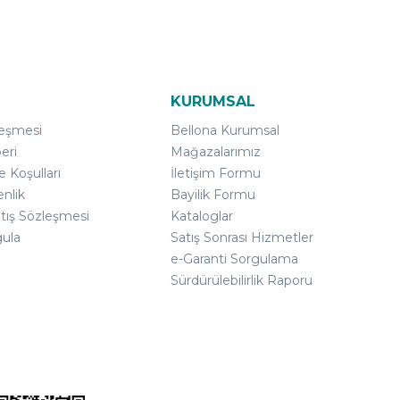
KURUMSAL
leşmesi
Bellona Kurumsal
eri
Mağazalarımız
e Koşulları
İletişim Formu
enlik
Bayilik Formu
atış Sözleşmesi
Kataloglar
gula
Satış Sonrası Hizmetler
e-Garanti Sorgulama
Sürdürülebilirlik Raporu