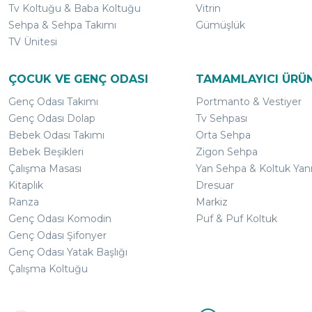
Tv Koltuğu & Baba Koltuğu
Vitrin
Sehpa & Sehpa Takımı
Gümüşlük
TV Ünitesi
ÇOCUK VE GENÇ ODASI
TAMAMLAYICI ÜRÜ
Genç Odası Takımı
Portmanto & Vestiyer
Genç Odası Dolap
Tv Sehpası
Bebek Odası Takımı
Orta Sehpa
Bebek Beşikleri
Zigon Sehpa
Çalışma Masası
Yan Sehpa & Koltuk Yan
Kitaplık
Dresuar
Ranza
Markiz
Genç Odası Komodin
Puf & Puf Koltuk
Genç Odası Şifonyer
Genç Odası Yatak Başlığı
Çalışma Koltuğu