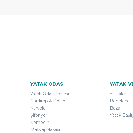
 Yıl
Ücretsiz
B-Sleep
arantili
Kurulum
Select ile
120 Gün
Deneme
YATAK ODASI
YATAK V
Yatak Odası Takımı
Yataklar
Gardırop & Dolap
Bebek Yata
Karyola
Baza
Şifonyer
Yatak Başlı
Komodin
Makyaj Masası