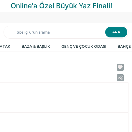
ARA
YATAK
BAZA & BAŞLIK
GENÇ VE ÇOCUK ODASI
BAHÇE 