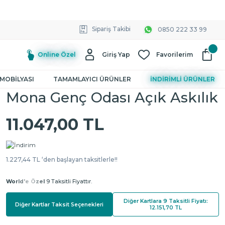
Sipariş Takibi
0850 222 33 99
Online Özel
Giriş Yap
Favorilerim
MOBİLYASI
TAMAMLAYICI ÜRÜNLER
İNDİRİMLİ ÜRÜNLER
Mona Genç Odası Açık Askılık
11.047,00 TL
1.227,44 TL ‘den başlayan taksitlerle!!
World'e Özel
9 Taksitli Fiyattır.
Diğer Kartlara 9 Taksitli Fiyatı:
Diğer Kartlar Taksit Seçenekleri
12.151,70 TL