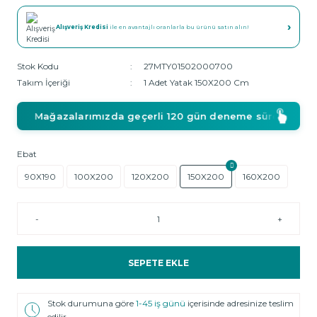
›
Alışveriş Kredisi
ile en avantajlı oranlarla bu ürünü satın alın!
Stok Kodu
27MTY01502000700
Takım İçeriği
1 Adet Yatak 150X200 Cm
Mağazalarımızda geçerli 120 gün deneme süresi!
Ebat
90X190
100X200
120X200
150X200
160X200
-
+
SEPETE EKLE
Stok durumuna göre
1-45 iş günü
içerisinde adresinize teslim
edilir