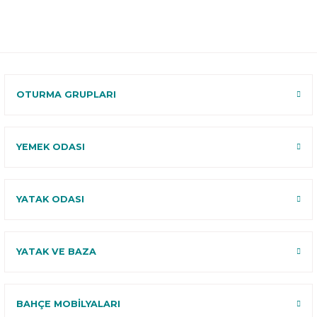
Teslimat
Teslimat
Garantili
Ücretsiz
B-Sleep
Kurulum
Select ile
120 Gün
Deneme
OTURMA GRUPLARI
YEMEK ODASI
YATAK ODASI
YATAK VE BAZA
BAHÇE MOBİLYALARI