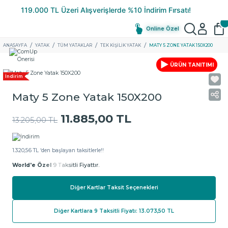
Online Özel
ANASAYFA
YATAK
TÜM YATAKLAR
TEK KIŞILIK YATAK
MATY 5 ZONE YATAK 150X200
ÜRÜN TANITIMI
İndirim
Maty 5 Zone Yatak 150X200
11.885,00 TL
13.205,00 TL
1.320,56 TL ‘den başlayan taksitlerle!!
World'e Özel
9 Taksitli Fiyattır.
Diğer Kartlar Taksit Seçenekleri
Diğer Kartlara 9 Taksitli Fiyatı: 13.073,50 TL