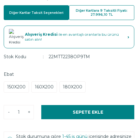
Diğer Kartlara 9 Taksitli Fiyatı:
Diğer Kartlar Taksit Seçenekleri
27.996,10 TL
Alışveriş Kredisi
ile en avantajlı oranlarla bu ürünü
›
satın alın!
Stok Kodu
22MTT2238OP9TM
Ebat
150X200
160X200
180X200
-
+
SEPETE EKLE
Stok durumuna göre
1-45 iş günü
içerisinde adresinize