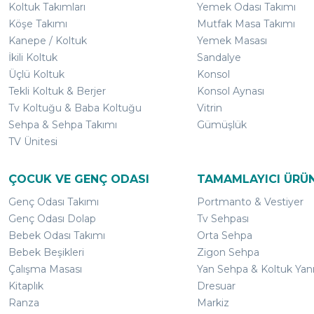
Koltuk Takımları
Yemek Odası Takımı
Köşe Takımı
Mutfak Masa Takımı
Kanepe / Koltuk
Yemek Masası
İkili Koltuk
Sandalye
Üçlü Koltuk
Konsol
Tekli Koltuk & Berjer
Konsol Aynası
Tv Koltuğu & Baba Koltuğu
Vitrin
Sehpa & Sehpa Takımı
Gümüşlük
TV Ünitesi
ÇOCUK VE GENÇ ODASI
TAMAMLAYICI ÜRÜ
Genç Odası Takımı
Portmanto & Vestiyer
Genç Odası Dolap
Tv Sehpası
Bebek Odası Takımı
Orta Sehpa
Bebek Beşikleri
Zigon Sehpa
Çalışma Masası
Yan Sehpa & Koltuk Yan
Kitaplık
Dresuar
Ranza
Markiz