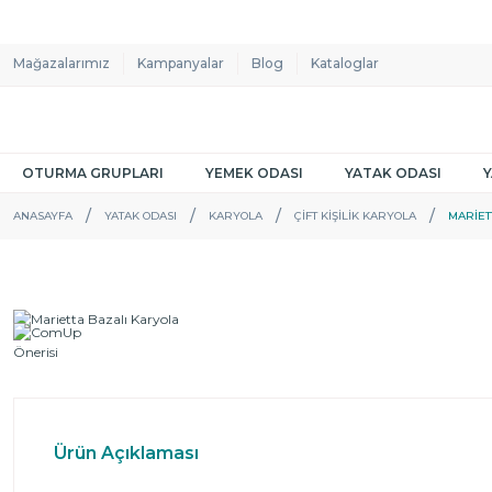
Mağazalarımız
Kampanyalar
Blog
Kataloglar
OTURMA GRUPLARI
YEMEK ODASI
YATAK ODASI
ANASAYFA
YATAK ODASI
KARYOLA
ÇIFT KIŞILIK KARYOLA
MARIET
Ürün Açıklaması