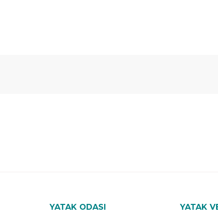
 Yıl
Ücretsiz
B-Sleep
arantili
Kurulum
Select ile
120 Gün
Deneme
YATAK ODASI
YATAK V