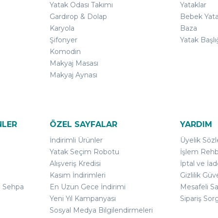
Yatak Odası Takımı
Yataklar
Gardırop & Dolap
Bebek Yata
Karyola
Baza
Şifonyer
Yatak Başlı
Komodin
Makyaj Masası
Makyaj Aynası
NLER
ÖZEL SAYFALAR
YARDIM
İndirimli Ürünler
Üyelik Söz
Yatak Seçim Robotu
İşlem Rehb
Alışveriş Kredisi
İptal ve İad
Kasım İndirimleri
Gizlilik Güv
ı Sehpa
En Uzun Gece İndirimi
Mesafeli S
Yeni Yıl Kampanyası
Sipariş Sor
Sosyal Medya Bilgilendirmeleri