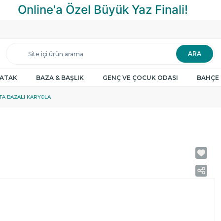
ARA
YATAK
BAZA & BAŞLIK
GENÇ VE ÇOCUK ODASI
BAHÇE 
TA BAZALI KARYOLA