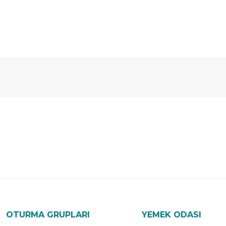
Ücretsiz
Randevulu
2
Teslimat
Teslimat
G
OTURMA GRUPLARI
YEMEK ODASI