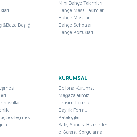
Mini Bahçe Takımları
kları
Bahçe Masa Takımları
Bahçe Masaları
ğı&Baza Başlığı
Bahçe Sehpaları
Bahçe Koltukları
KURUMSAL
leşmesi
Bellona Kurumsal
eri
Mağazalarımız
e Koşulları
İletişim Formu
enlik
Bayilik Formu
atış Sözleşmesi
Kataloglar
gula
Satış Sonrası Hizmetler
e-Garanti Sorgulama