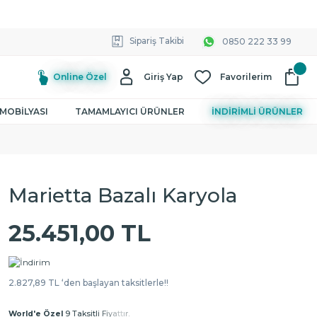
Sipariş Takibi
0850 222 33 99
Online Özel
Giriş Yap
Favorilerim
MOBİLYASI
TAMAMLAYICI ÜRÜNLER
İNDİRİMLİ ÜRÜNLER
Marietta Bazalı Karyola
25.451,00 TL
2.827,89 TL ‘den başlayan taksitlerle!!
World'e Özel
9 Taksitli Fiyattır.