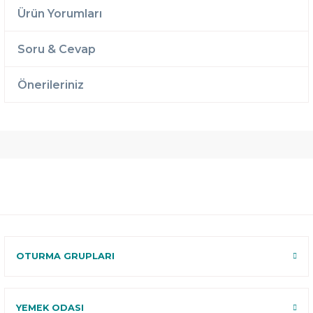
Ürün Yorumları
Soru & Cevap
Önerileriniz
Ücretsiz
Randevulu
2 Yıl
Teslimat
Teslimat
Garantili
Ücretsiz
B-Sleep
Kurulum
Select ile
120 Gün
Deneme
OTURMA GRUPLARI
YEMEK ODASI