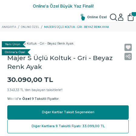
Online Özel
ANASAYFA
ONLINE ÖZEL
MAJER S ÜÇLÜ KOLTUK - GRI - BEYAZ RENK AYAK
Yeni Ürün
Online'a Özel
Majer S Üçlü Koltuk - Gri - Beyaz
Renk Ayak
30.090,00 TL
3.343,33 TL ‘den başlayan taksitlerle!!
World'e Özel
9 Taksitli Fiyattır.
Diğer Kartlar Taksit Seçenekleri
Diğer Kartlara 9 Taksitli Fiyatı: 33.099,00 TL