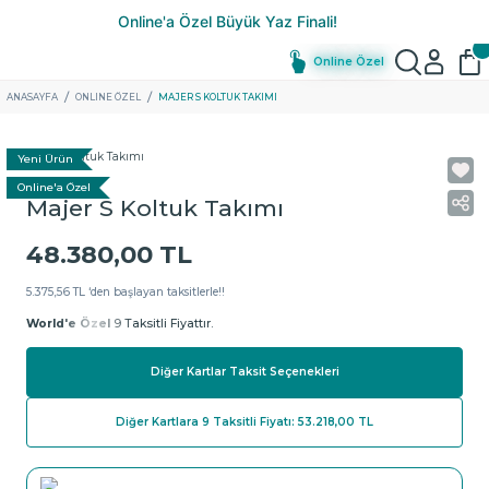
Online Özel
ANASAYFA
ONLINE ÖZEL
MAJER S KOLTUK TAKIMI
Yeni Ürün
Online'a Özel
Majer S Koltuk Takımı
48.380,00 TL
5.375,56 TL ‘den başlayan taksitlerle!!
World'e Özel
9 Taksitli Fiyattır.
Diğer Kartlar Taksit Seçenekleri
Diğer Kartlara 9 Taksitli Fiyatı: 53.218,00 TL