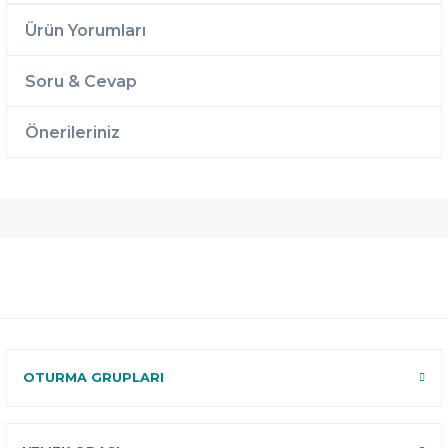
Ürün Yorumları
Soru & Cevap
Önerileriniz
Ücretsiz
Randevulu
2 Yıl
Teslimat
Teslimat
Garantili
Ücretsiz
B-Sleep
Kurulum
Select ile
120 Gün
Deneme
OTURMA GRUPLARI