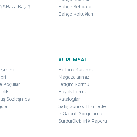
ğı&Baza Başlığı
Bahçe Sehpaları
Bahçe Koltukları
KURUMSAL
leşmesi
Bellona Kurumsal
eri
Mağazalarımız
e Koşulları
İletişim Formu
enlik
Bayilik Formu
atış Sözleşmesi
Kataloglar
gula
Satış Sonrası Hizmetler
e-Garanti Sorgulama
Sürdürülebilirlik Raporu