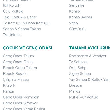
İkili Koltuk
Sandalye
Üçlü Koltuk
Konsol
Tekli Koltuk & Berjer
Konsol Aynası
Tv Koltuğu & Baba Koltuğu
Vitrin
Sehpa & Sehpa Takımı
Gümüşlük
TV Ünitesi
ÇOCUK VE GENÇ ODASI
TAMAMLAYICI ÜRÜ
Genç Odası Takımı
Portmanto & Vestiyer
Genç Odası Dolap
Tv Sehpası
Bebek Odası Takımı
Orta Sehpa
Bebek Beşikleri
Zigon Sehpa
Çalışma Masası
Yan Sehpa & Koltuk Yan
Kitaplık
Dresuar
Ranza
Markiz
Genç Odası Komodin
Puf & Puf Koltuk
Genç Odası Şifonyer
Genç Odası Yatak Başlığı