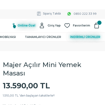
Sipariş Takibi
0850 222 33 99
Online Özel
Giriş Yap
Favorilerim
MOBİLYASI
TAMAMLAYICI ÜRÜNLER
İNDİRİMLİ ÜRÜNLER
Majer Açılır Mini Yemek
Masası
13.590,00 TL
1.510,00 TL ‘den başlayan taksitlerle!!