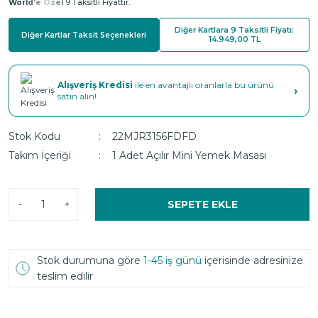
World'e Özel
9 Taksitli Fiyattır.
Diğer Kartlara 9 Taksitli Fiyatı:
Diğer Kartlar Taksit Seçenekleri
14.949,00 TL
Alışveriş Kredisi
ile en avantajlı oranlarla bu ürünü
›
satın alın!
Stok Kodu
22MJR3156FDFD
Takım İçeriği
1 Adet Açılır Mini Yemek Masası
-
+
SEPETE EKLE
Stok durumuna göre
1-45 iş günü
içerisinde adresinize
teslim edilir