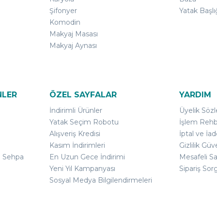
Şifonyer
Yatak Başlı
Komodin
Makyaj Masası
Makyaj Aynası
NLER
ÖZEL SAYFALAR
YARDIM
İndirimli Ürünler
Üyelik Söz
Yatak Seçim Robotu
İşlem Rehb
Alışveriş Kredisi
İptal ve İad
Kasım İndirimleri
Gizlilik Güv
ı Sehpa
En Uzun Gece İndirimi
Mesafeli S
Yeni Yıl Kampanyası
Sipariş Sor
Sosyal Medya Bilgilendirmeleri