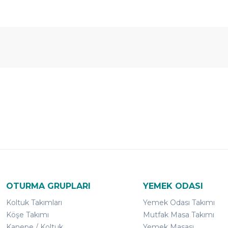
Ücretsiz
Randevulu
2
Teslimat
Teslimat
G
OTURMA GRUPLARI
YEMEK ODASI
Koltuk Takımları
Yemek Odası Takımı
Köşe Takımı
Mutfak Masa Takımı
Kanepe / Koltuk
Yemek Masası