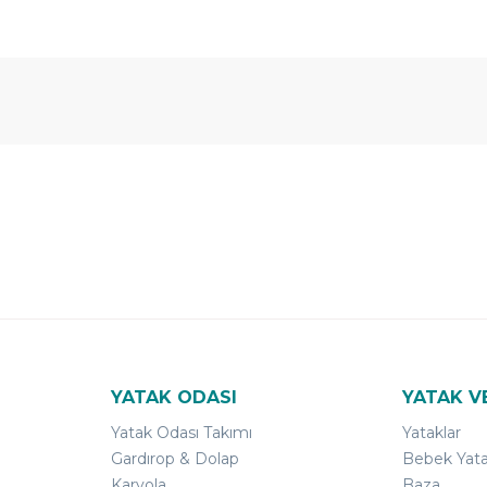
 Yıl
Ücretsiz
B-Sleep
arantili
Kurulum
Select ile
120 Gün
Deneme
YATAK ODASI
YATAK V
Yatak Odası Takımı
Yataklar
Gardırop & Dolap
Bebek Yata
Karyola
Baza