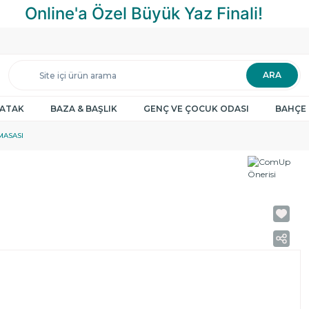
ARA
YATAK
BAZA & BAŞLIK
GENÇ VE ÇOCUK ODASI
BAHÇE 
MASASI