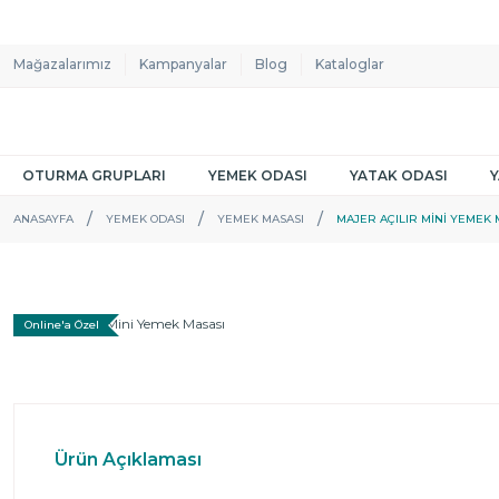
Mağazalarımız
Kampanyalar
Blog
Kataloglar
OTURMA GRUPLARI
YEMEK ODASI
YATAK ODASI
ANASAYFA
YEMEK ODASI
YEMEK MASASI
MAJER AÇILIR MINI YEMEK 
Online'a Özel
Ürün Açıklaması