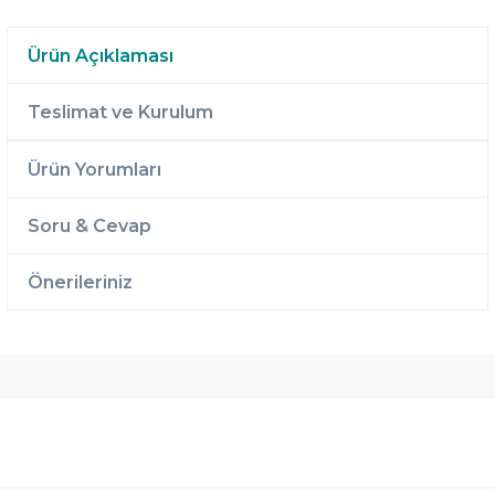
Ürün Açıklaması
Teslimat ve Kurulum
Ürün Yorumları
Soru & Cevap
Önerileriniz
Ücretsiz
Randevulu
2 Yıl
Teslimat
Teslimat
Garantili
Ücretsiz
B-Sleep
Kurulum
Select ile