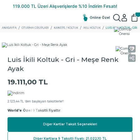
Online Özel
ANASAYFA
OTURMA GRUPLARI
KANEPE / KOLTUK
İKILI KOLTUK
LUIS İKILI KOLTUK - GRI
Luis İkili Koltuk - Gri - Meşe Renk
Ayak
19.111,00 TL
2.123,44 TL ‘den başlayan taksitlerle!!
World'e Özel
9 Taksitli Fiyattır.
Diğer Kartlar Taksit Seçenekleri
Diğer Kartlara 9 Taksitli Fiyatı: 21.022,10 TL